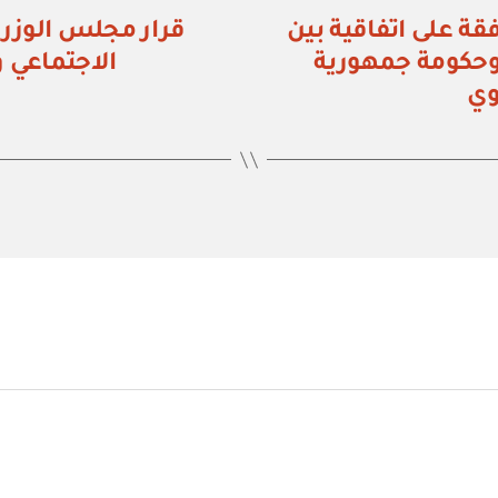
زراء رقم (٦٤٥) الموافقة على اتفاقية بين
وحكومة جمهورية
الاجتماعي و
وي