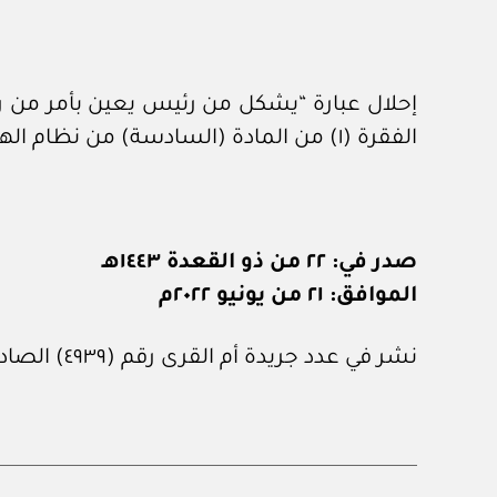
إحلال عبارة “يشكل من رئيس يعين بأمر من رئي
الفقرة (١) من المادة (السادسة) من نظام الهيئة العامة للأوقاف، الصادر بالمرسوم الملكي رقم (م/١١) وتاريخ ٢٦ /٢/ ١٤٣٧هـ.
صدر في: ٢٢ من ذو القعدة ١٤٤٣هـ
الموافق: ٢١ من يونيو ٢٠٢٢م
نشر في عدد جريدة أم القرى رقم (٤٩٣٩) الصادر في ١ من يوليو ٢٠٢٢م.