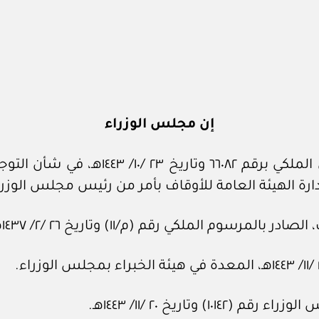
إن مجلس الوزراء
بعد الاطلاع على المعاملة الواردة من ال
رة الهيئة العامة للأوقاف بأمر من رئيس مجلس الوزرا
لكي رقم (م/١١) وتاريخ ٢٦ /٢/ ١٤٣٧هـ، وتعديلاته.
تاريخ ٢٠ /١١/ ١٤٤٣هـ.