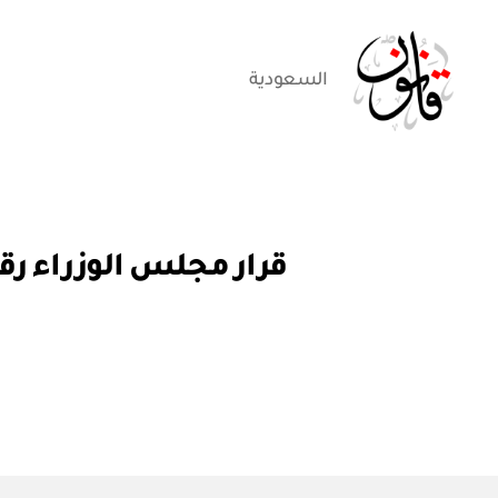
السعودية
قانون
قر
التصنيفات
ار
مج
ل
س
الو
زرا
ء