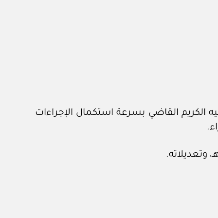
ديوان الملكي برقم ٦٦٠٨٢ وتاريخ ٢٣ /١٠/ ١٤٤٣هـ، في شأن التوجيه الكريم القاضي بسرعة استكمال الإجراءات
ء.