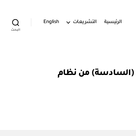
الرئيسية
التشريعات
English
البحث
) تعديل في الفقرة (1) من المادة (السادسة) من نظام