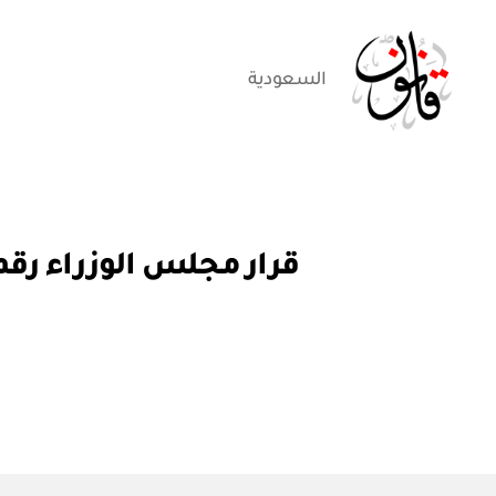
السعودية
قانون
قر
التصنيفات
ار
مج
ل
س
الو
زرا
ء