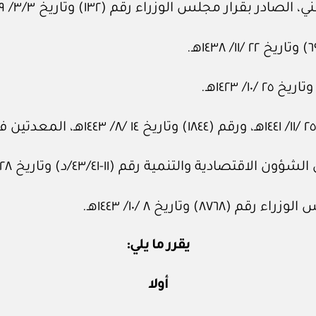
ر مجلس الوزراء رقم (١٣٢) وتاريخ ٣/٣/ ١٤٣٩هـ.
لتنمية رقم (١١-٤٣/٤١/د) وتاريخ ٢٨ /٨/ ١٤٤٣هـ.
وتاريخ ٨ /١٠/ ١٤٤٣هـ.
يقرر ما يلي:
أولا