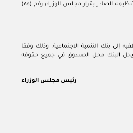
إلغاء الصندوق الخيري الاجتماعي المنشأ بالأمر السامي رقم (خ/٤١٣٦٢) وتاريخ ٢٥ /١٠/ ١٤٢٣هـ، وإلغاء تنظيمه الصادر بقرار مجلس الوزراء رقم (٨٥)
ه إلى بنك التنمية الاجتماعية، وذلك وفقا
ية المرافقة لبرقية صندوق التنمية الوطني رقم ٦٠/ ٤٣٠١٨٣٩ وتاريخ ٢٣ /٦/ ١٤٤٣هـ، ويحل البنك محل الصندوق في جميع حقوقه
رئيس مجلس الوزراء