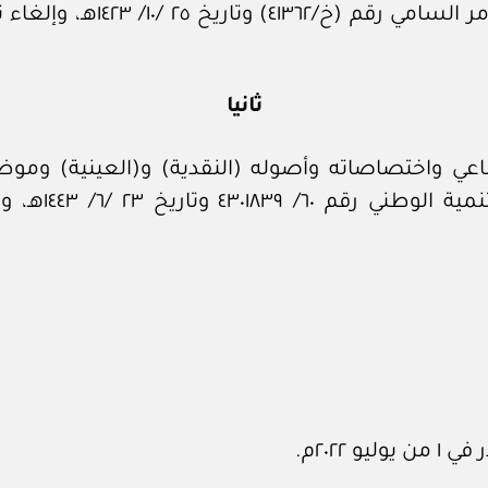
ثانيا
 واختصاصاته وأصوله (النقدية) و(العينية) وموظفي
للخطة التنفيذ