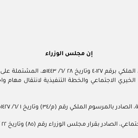
إن مجلس الوزراء
إلغاء الصندوق الخيري الاجتماعي والخطة التنفيذية لانتقال
رسوم الملكي رقم (م/٣٤) وتاريخ ١ /٦/ ١٤٢٧هـ.
بقرار مجلس الوزراء رقم (٨٥) وتاريخ ٢٢ /٣/ ١٤٣١هـ.