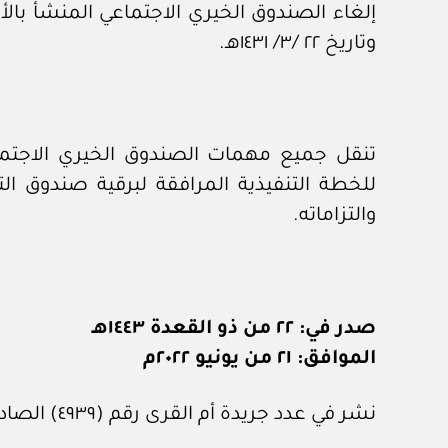
وتاريخ ٢٢ /٣/ ١٤٣١هـ.
تنقل جميع مهمات الصندوق الخيري الاجتماعي
والتزاماته.
صدر في: ٢٢ من ذو القعدة ١٤٤٣هـ
الموافق: ٢١ من يونيو ٢٠٢٢م
نشر في عدد جريدة أم القرى رقم (٤٩٣٩) الصادر في ١ من يوليو ٢٠٢٢م.