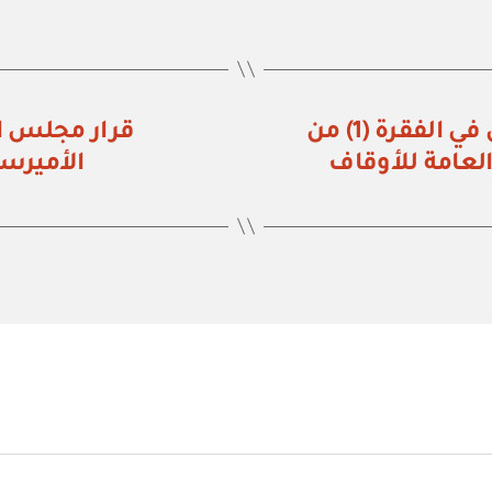
قرار مجلس الوزراء رقم (٦٥١) تعديل في الفقرة (1) من
العامة للأوقاف
الأميرس