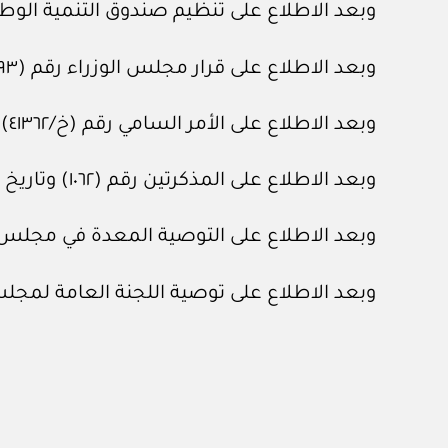
وبعد الاطلاع على تنظيم صندوق التنمية الوطني، الصادر بقرا
وبعد الاطلاع على قرار مجلس الوزراء رقم (٦٩٣) وتاريخ ٢٢ /١١/ ١٤٣٨هـ.
وبعد الاطلاع على الأمر السامي رقم (خ/٤١٣٦٢) وتاريخ ٢٥ /١٠/ ١٤٢٣هـ.
وبعد الاطلاع على المذكرتين رقم (١٠٦٢) وتاريخ ٢٥ /١١/ ١٤٤١هـ، ورقم (١٨٤٤) وتاريخ ١٤ /٨/ ١٤٤٣هـ، المعدتين في هيئة الخبراء بمجلس الوزراء.
وبعد الاطلاع على التوصية المعدة في مجلس الشؤون الاقتصادية وا
وبعد الاطلاع على توصية اللجنة العامة لمجلس الوزراء رقم (٨٧٦٨) 