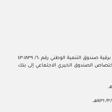
بعد الاطلاع على المعاملة الواردة من الديوان الملكي برقم ٤٠١٢٧ وتاريخ ٢٨ /٦/ ١٤٤٣هـ، المشتملة على برقية صندوق التنمية الوطني رقم ٦٠/ ٤٣٠١٨٣٩
 مهام واختصاص الصندوق الخيري الاجتماعي إلى بنك