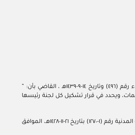
واستنادا للمادة (السابعة) من تنظيم الهيئة السعودية للملكية الفكرية الصادر بقرار مجلس الوزراء رقم (٤٩٦) وتاريخ ١٤-٩-١٤٣٩هـ ، القاضي بأن: ”
همات، ويحدد في قرار تشكيل كل لجنة رئيسها
وبعد الاطلاع على (لائحة اللجان الحكومية المشتركة وتنظيم أعمالها) الصادرة بقرار مجلس الخدمة المدنية رقم (١-١٢٧٠) بتاريخ ٢١-١١-١٤٢٨هـ، الموافق