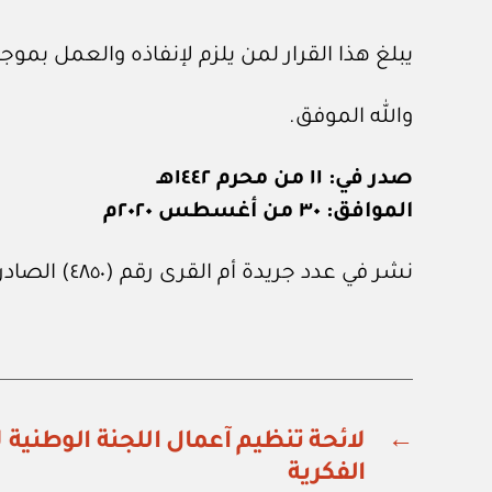
يبلغ هذا القرار لمن يلزم لإنفاذه والعمل بموجب
والله الموفق.
صدر في: ١١ من محرم ١٤٤٢هـ
الموافق: ٣٠ من أغسطس ٢٠٢٠م
نشر في عدد جريدة أم القرى رقم (٤٨٥٠) الصادر في ٢٥ من سبتمبر ٢٠٢٠م.
←
لائحة تنظيم آعمال اللجنة الوطنية ل
الفكرية