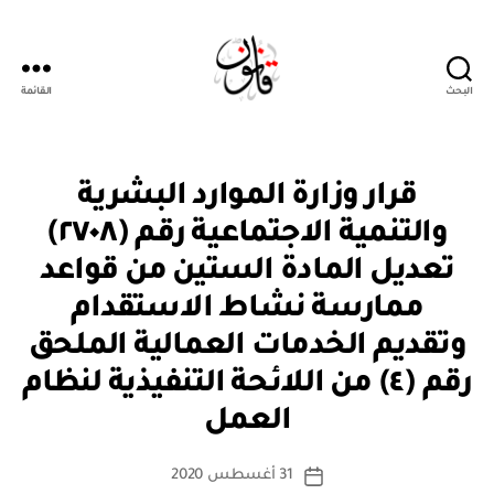
البحث
القائمة
قانون
قر
التصنيفات
قرار وزارة الموارد البشرية
ار
مج
والتنمية الاجتماعية رقم (٢٧٠٨)
ل
س
تعديل المادة الستين من قواعد
الو
زرا
ممارسة نشاط الاستقدام
ء
وتقديم الخدمات العمالية الملحق
رقم (٤) من اللائحة التنفيذية لنظام
بو
ا
العمل
س
ط
كاتب
31 أغسطس 2020
ة
تاريخ
المقالة