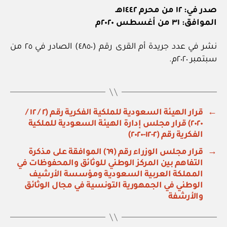
صدر في: ١٢ من محرم ١٤٤٢هـ
الموافق: ٣١ من أغسطس ٢٠٢٠م
نشر في عدد جريدة أم القرى رقم (٤٨٥٠) الصادر في ٢٥ من
سبتمبر ٢٠٢٠م.
←
قرار الهيئة السعودية للملكية الفكرية رقم (٢ / ١٢ /
٢٠٢٠) قرار مجلس إدارة الهيئة السعودية للملكية
الفكرية رقم (٢-١٢-٢٠٢٠)
→
قرار مجلس الوزراء رقم (٦٩) الموافقة على مذكرة
التفاهم بين المركز الوطني للوثائق والمحفوظات في
المملكة العربية السعودية ومؤسسة الأرشيف
الوطني في الجمهورية التونسية في مجال الوثائق
والأرشفة