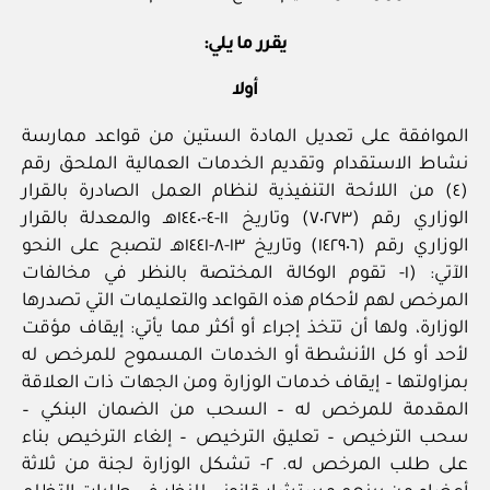
يقرر ما يلي:
أولا
الموافقة على تعديل المادة الستين من قواعد ممارسة
نشاط الاستقدام وتقديم الخدمات العمالية الملحق رقم
(٤) من اللائحة التنفيذية لنظام العمل الصادرة بالقرار
الوزاري رقم (٧٠٢٧٣) وتاريخ ١١-٤-١٤٤٠هـ والمعدلة بالقرار
الوزاري رقم (١٤٢٩٠٦) وتاريخ ١٣-٨-١٤٤١هـ لتصبح على النحو
الآتي: (١- تقوم الوكالة المختصة بالنظر في مخالفات
المرخص لهم لأحكام هذه القواعد والتعليمات التي تصدرها
الوزارة، ولها أن تتخذ إجراء أو أكثر مما يأتي: إيقاف مؤقت
لأحد أو كل الأنشطة أو الخدمات المسموح للمرخص له
بمزاولتها – إيقاف خدمات الوزارة ومن الجهات ذات العلاقة
المقدمة للمرخص له – السحب من الضمان البنكي –
سحب الترخيص – تعليق الترخيص – إلغاء الترخيص بناء
على طلب المرخص له. ٢- تشكل الوزارة لجنة من ثلاثة