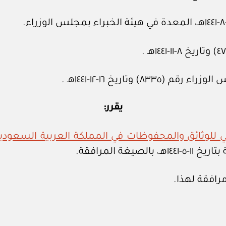
وتاريخ ١٦-١٢-١٤٤١هـ .
يقرر:
ني للوثائق والمحفوظات في المملكة العربية السعو
هـ، بالصيغة المرافقة.
افقة لهذا.