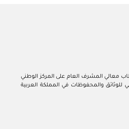
لملكي برقم ٦١٨٩٠ وتاريخ ١٨-١١-١٤٤١هـ، المشتملة على خطاب معالي المشرف العام على المركز الوطني
اهم بين المركز الوطني للوثائق والمحفوظات في المملكة العربية