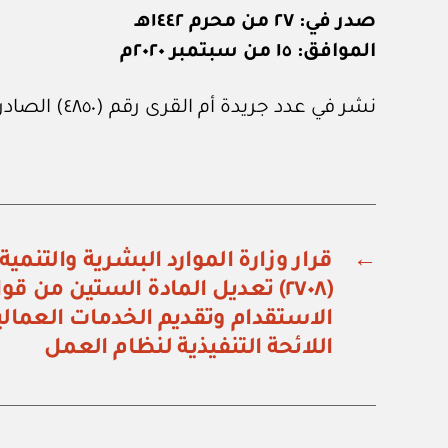
صدر في: ٢٧ من محرم ١٤٤٢هـ
الموافق: ١٥ من سبتمبر ٢٠٢٠م
نشر في عدد جريدة أم القرى رقم (٤٨٥٠) الصادر في ٢٥ من سبتمبر ٢٠٢٠م.
←
قرار وزارة الموارد البشرية والتنمية
(٢٧٠٨) تعديل المادة الستين من
اللائحة التنفيذية لنظام العمل