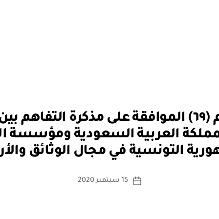
قرار مجلس الوزراء رقم (٦٩) الموافقة على مذكرة ال
بو
مملكة العربية السعودية ومؤسسة ال
ا
ورية التونسية في مجال الوثائق والأ
س
ط
ة
كاتب
15 سبتمبر 2020
تاريخ
a
المقالة
المقالة
d
m