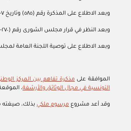
وبعد الاطلاع على المذكرة رقم (٥٨٥) وتاريخ ٧-٨-١٤٤١هـ، المعدة في هيئة الخبراء بمجلس الوزراء.
وبعد النظر في قرار مجلس الشورى رقم (٢٧٠-٤٧) وتاريخ ٨-١١-١٤٤١هـ .
وبعد الاطلاع على توصية اللجنة العامة لمجلس الوزراء رقم (٨٣٣٥) 
الموافقة على
مذكرة تفاهم بين المركز الوط
التونسية في مجال الوثائق والأرشفة
، الموقعة بتاريخ ١١-٥-١٤٤١
وقد أعد مشروع
مرسوم ملكي
بذلك، صيغته مر