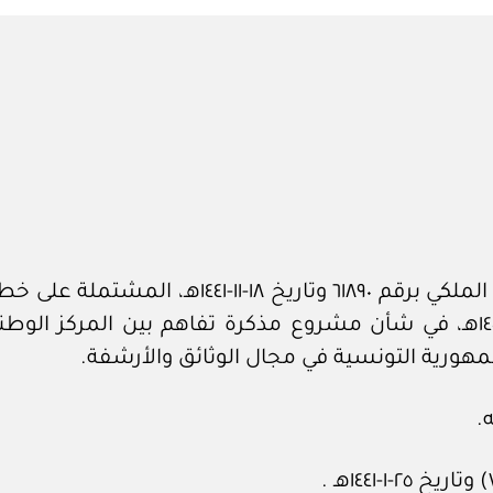
in
بعد الاطلاع على المعاملة الواردة من الديوان ا
للوثائق والمحفوظات رقم ٤٣٠-١ وتاريخ ٢٥-٥-١٤٤١هـ، في شأن مشروع مذكرة تف
رية التونسية في مجال الوثائق والأرشفة.
.