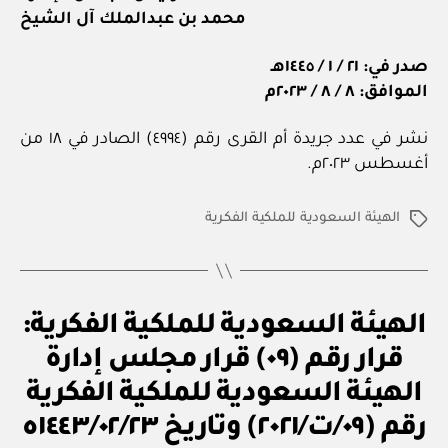
محمد بن عبدالملك آل الشيخ
صدر في: ٢١ / ١ / ١٤٤٥هـ
الموافق: ٨ / ٨ / ٢٠٢٣م
نشر في عدد جريدة أم القرى رقم (٤٩٩٤) الصادر في ١٨ من
أغسطس ٢٠٢٣م.
الهيئة السعودية للملكية الفكرية
الوسوم
ق
التصنيفات
الهيئة السعودية للملكية الفكرية:
ر
ار
قرار رقم (٠٩) قرار مجلس إدارة
و
زا
الهيئة السعودية للملكية الفكرية
بو
ر
ا
ي
رقم (٠٩/ت/٢٠٢١) وتاريخ ١٤٤٣/٠٢/٢٣ه
س