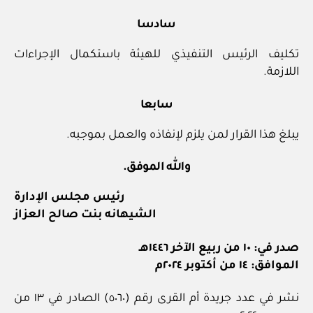
سادسا
تكليف الرئيس التنفيذي للهيئة باستكمال الإجراءات
اللازمة.
سابعا
يبلغ هذا القرار لمن يلزم لإنفاذه والعمل بموجبه.
والله الموفق.
رئيس مجلس الإدارة
الشيهانه بنت صالح العزاز
صدر في: ١٠ من ربيع الآخر ١٤٤٦هـ
الموافق: ١٤ من أكتوبر ٢٠٢٤م
نشر في عدد جريدة أم القرى رقم (٥٠٦٠) الصادر في ١٣ من