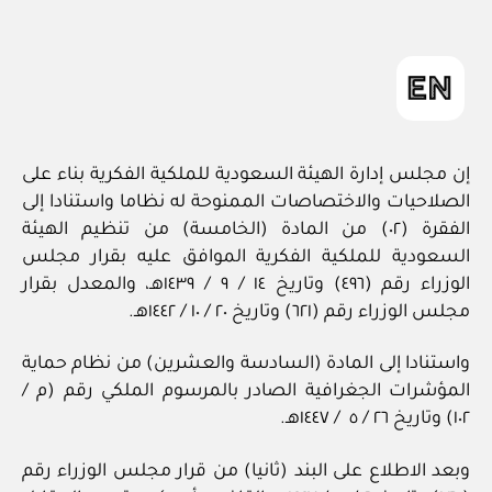
المقالة
ad
المقالة
m
in
إن مجلس إدارة الهيئة السعودية للملكية الفكرية بناء على
الصلاحيات والاختصاصات الممنوحة له نظاما واستنادا إلى
الفقرة (٠٢) من المادة (الخامسة) من تنظيم الهيئة
السعودية للملكية الفكرية الموافق عليه بقرار مجلس
الوزراء رقم (٤٩٦) وتاريخ ١٤ / ‏٩‏ / ١٤٣٩هـ، والمعدل بقرار
مجلس الوزراء رقم (٦٢١) وتاريخ ٢٠ / ‏١٠ / ١٤٤٢هـ.
واستنادا إلى المادة (السادسة والعشرين) من نظام حماية
المؤشرات الجغرافية الصادر بالمرسوم الملكي رقم (م /
١٠٢) وتاريخ ٢٦ / ‏٥ ‏ / ١٤٤٧هـ.
وبعد الاطلاع على البند (ثانيا) من قرار مجلس الوزراء رقم