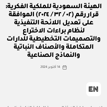
ق
التصنيفات
الهيئة السعودية للملكية الفكرية:
ر
ار
قرار رقم (٠٢ / ٣٢ / ٢٠٢٤) الموافقة
و
زا
على تعديل اللائحة التنفيذية
ر
ي
لنظام براءات الاختراع
والتصميمات التخطيطية للدارات
المتكاملة والأصناف النباتية
بو
ا
والنماذج الصناعية
س
ط
كاتب
14 أكتوبر 2024
ة
تاريخ
المقالة
ad
المقالة
m
in