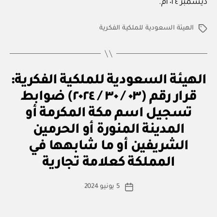
ديسمبر ٢٠٢٤م.
الهيئة السعودية للملكية الفكرية
الوسوم
ق
التصنيفات
الهيئة السعودية للملكية الفكرية:
ر
ار
قرار رقم (٠٣ / ٣٠ / ٢٠٢٤) ضوابط
و
زا
تسجيل اسم مكة المكرمة أو
ر
ي
المدينة المنورة أو الحرمين
الشريفين أو ما شابهها في
بو
ا
المملكة كعلامة تجارية
س
ط
كاتب
5 يونيو 2024
ة
تاريخ
المقالة
ad
المقالة
m