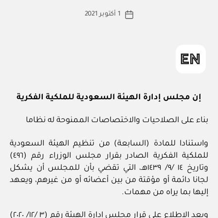
ط
كاتب
1 أكتوبر 2021
ة
تاريخ
المقالة
ad
المقالة
m
in
إن مجلس إدارة الهيئة السعودية للملكية الفكرية
بناء على الصلاحيات والاختصاصات الممنوحة له نظاما
واستنادا للمادة (السابعة) من تنظيم الهيئة السعودية
للملكية الفكرية الصادر بقرار مجلس الوزراء رقم (٤٩٦)
وتاريخ ١٤ /٩/ ١٤٣٩هـ، التي تقضي بأن للمجلس أن يشكل
لجانا دائمة أو مؤقتة من بين أعضائه أو من غيرهم، ويعهد
إليها بما يراه من مهمات.
وبعد الاطلاع على قرار مجلس إدارة الهيئة رقم (٣ /١٢/ ٢٠٢٠)