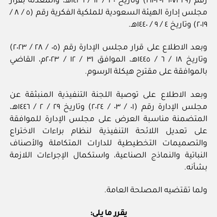
رقم (٣٦٠٧٣٢٩‏-٢‏-١٦١) وتاريخ ٣٠ / ‏١٢‏ / ١٤٣٦هـ، والمعدلة بقرار
مجلس إدارة الهيئة السعودية للملكية الفكرية رقم (٥ / ‏٨‏ /
٢٠١٩) وتاريخ ٤ / ‏٩‏ / ١٤٤٠هـ.
وبعد الاطلاع على قرار مجلس الإدارة رقم (٠٥ / ‏٢٨‏ / ٢٠٢٣)
وتاريخ ١٨ / ‏٦‏ / ١٤٤٥هـ، الموافق ٣١ / ‏١٢‏ / ٢٠٢٣م، القاضي
بالموافقة على مقترح هيكلة الرسوم.
وبعد الاطلاع على توصية اللجنة التنفيذية المنبثقة عن
مجلس الإدارة رقم (٠١ / ‏٠٣‏ / ٢٠٢٤) وتاريخ ٢٩ / ‏٢‏ / ١٤٤٦هـ،
المتضمنة مناسبة العرض على مجلس الإدارة للموافقة
على تعديل اللائحة التنفيذية لنظام براءات الاختراع
والتصميمات التخطيطية للدارات المتكاملة والأصناف
النباتية والنماذج الصناعية، واستكمال الإجراءات اللازمة
بشأنه.
ولما تقتضيه المصلحة العامة.
يقرر ما يلي: