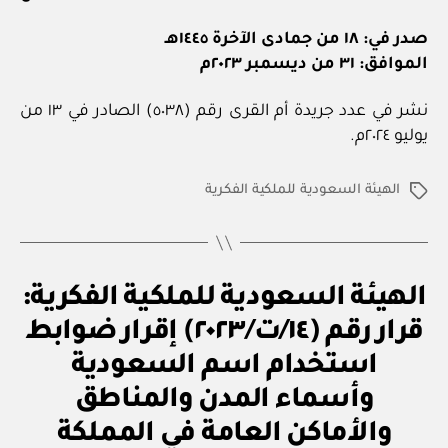
صدر في: ١٨ من جمادى الآخرة ١٤٤٥هـ
الموافق: ٣١ من ديسمبر ٢٠٢٣م
نشر في عدد جريدة أم القرى رقم (٥٠٣٨) الصادر في ١٣ من
يوليو ٢٠٢٤م.
الهيئة السعودية للملكية الفكرية
الوسوم
ق
التصنيفات
الهيئة السعودية للملكية الفكرية:
ر
ار
قرار رقم (١٤/ت/٢٠٢٣) إقرار ضوابط
و
زا
استخدام اسم السعودية
ر
ي
وأسماء المدن والمناطق
والأماكن العامة في المملكة
بو