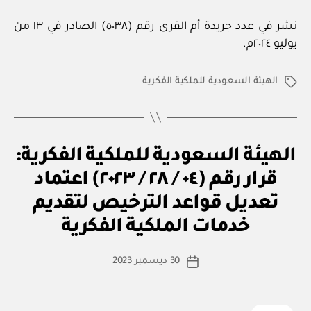
نشر في عدد جريدة أم القرى رقم (٥٠٣٨) الصادر في ١٣ من
يوليو ٢٠٢٤م.
الهيئة السعودية للملكية الفكرية
الوسوم
ق
التصنيفات
الهيئة السعودية للملكية الفكرية:
ر
ار
قرار رقم (٠٤ / ٢٨ / ٢٠٢٣) اعتماد
و
زا
تعديل قواعد الترخيص لتقديم
بو
ر
ا
ي
خدمات الملكية الفكرية
س
ط
كاتب
30 ديسمبر 2023
ة
تاريخ
المقالة
ad
المقالة
m
in