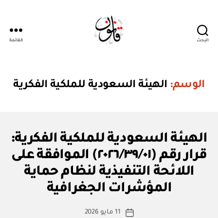
البحث
القائمة
قانون
الوسم:
الهيئة السعودية للملكية الفكرية
ق
التصنيفات
الهيئة السعودية للملكية الفكرية:
ر
ار
قرار رقم (٢٠٢٦/٣٩/٠١) الموافقة على
و
زا
اللائحة التنفيذية لنظام حماية
بو
ر
ا
ي
المؤشرات الجغرافية
س
ط
كاتب
11 مايو 2026
ة
تاريخ