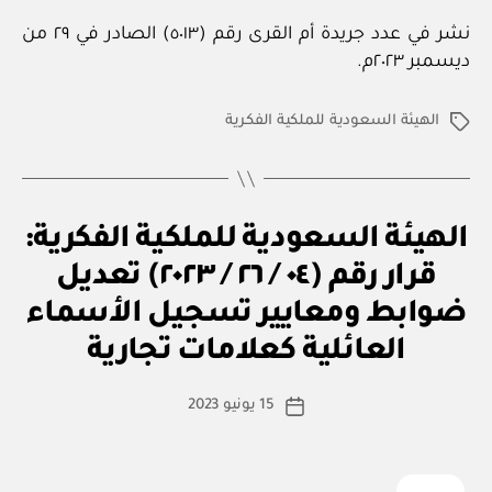
نشر في عدد جريدة أم القرى رقم (٥٠١٣) الصادر في ٢٩ من
ديسمبر ٢٠٢٣م.
الهيئة السعودية للملكية الفكرية
الوسوم
ق
التصنيفات
الهيئة السعودية للملكية الفكرية:
ر
ار
قرار رقم (٠٤ / ٢٦ / ٢٠٢٣) تعديل
و
زا
ضوابط ومعايير تسجيل الأسماء
بو
ر
ا
ي
العائلية كعلامات تجارية
س
ط
كاتب
15 يونيو 2023
ة
تاريخ
المقالة
ad
المقالة
m
in