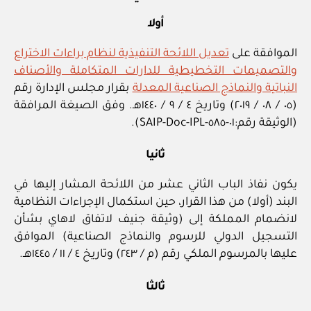
أولا
الموافقة على
تعديل اللائحة التنفيذية لنظام براءات الاختراع
والتصميمات التخطيطية للدارات المتكاملة والأصناف
النباتية والنماذج الصناعية المعدلة
بقرار مجلس الإدارة رقم
(٠٥ / ‏٠٨‏ / ٢٠١٩) وتاريخ ٤ / ‏٩‏ / ١٤٤٠هـ. وفق الصيغة المرافقة
(الوثيقة رقم:٠١-‏٥٨٥-‏IPL-‏Doc-‏SAIP).
ثانيا
يكون نفاذ الباب الثاني عشر من اللائحة المشار إليها في
البند (أولا) من هذا القرار، حين استكمال الإجراءات النظامية
لانضمام المملكة إلى (وثيقة جنيف لاتفاق لاهاي بشأن
التسجيل الدولي للرسوم والنماذج الصناعية) الموافق
عليها بالمرسوم الملكي رقم (م / ٢٤٣) وتاريخ ٤ / ‏١١‏ / ١٤٤٥هـ.
ثالثا