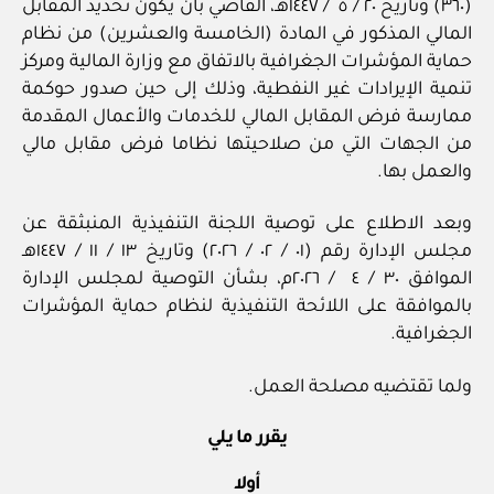
(٣٦٠) وتاريخ ٢٠ / ‏٥ ‏ / ١٤٤٧هـ، القاضي بأن يكون تحديد المقابل
المالي ‏المذكور في المادة (الخامسة والعشرين) من نظام
حماية المؤشرات الجغرافية بالاتفاق مع وزارة المالية ومركز
تنمية الإيرادات غير النفطية، وذلك إلى حين صدور حوكمة
ممارسة فرض المقابل المالي للخدمات والأعمال المقدمة
من الجهات التي من صلاحيتها نظاما فرض مقابل مالي
والعمل بها.
وبعد الاطلاع على توصية اللجنة التنفيذية المنبثقة عن
مجلس الإدارة رقم (٠١ / ‏٠٢‏‏ / ٢٠٢٦) وتاريخ ١٣ / ‏١١ / ١٤٤٧هـ
الموافق ٣٠ / ‏٤ ‏ / ٢٠٢٦م، بشأن التوصية لمجلس الإدارة
بالموافقة على اللائحة التنفيذية لنظام حماية المؤشرات
الجغرافية.
ولما تقتضيه مصلحة العمل.
يقرر ما يلي
أولا