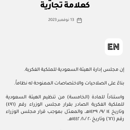
ا
كعلامة تجارية
س
ط
كاتب
13 نوفمبر 2023
ة
تاريخ
المقالة
ad
المقالة
m
in
إن مجلس إدارة الهيئة السعودية للملكية الفكرية.
بناءً على الصلاحيات والاختصاصات الممنوحة له نظاماً.
واستناداً للمادة (الخامسة) من تنظيم الهيئة السعودية
للملكية الفكرية الصادر بقرار مجلس الوزراء رقم (٤٩٦)
وتاريخ ١٤ /٩/ ١٤٣٩هـ، والمعدّل بموجب قرار مجلس الوزراء
رقم (٦٢١) وتاريخ ٢٠ /١٠/ ١٤٤٢هـ.