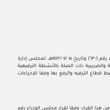
مع مراعاة اختصاص اللجنة الوطنية للحوافز وفق ترتيباتها التنظيمية، الصادرة بقرار مجلس الوزراء رقم (٦٣٠) وتاريخ ١٥ /‏١١‏ /١٤٤٣هـ، لمجلس إدارة
ية والضريبية ذات الصلة بالأنشطة الترفيهية
يط قطاع الترفيه والرفع بها وفقا للإجراءات
من هذا القرار- وفقا لقرار مجلس الوزراء رقم