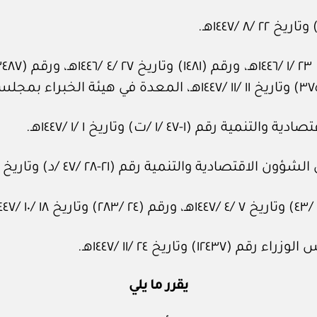
٤ /١ /ت) وتاريخ ١ /‏١‏ /١٤٤٧هـ.
مية رقم (٢١‏-٢٨ /‏٤٧‏ /د) وتاريخ ١٢ /‏٧‏ /١٤٤٧هـ.
اريخ ٢٤ /‏١١‏ /١٤٤٧هـ.
يقرر ما يلي