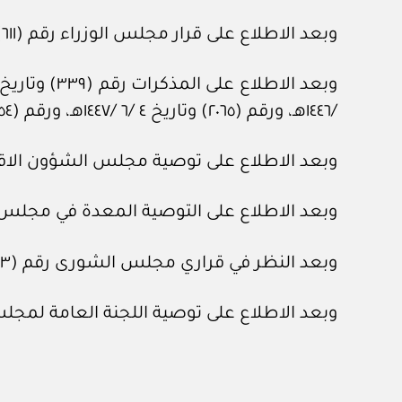
وبعد الاطلاع على قرار مجلس الوزراء رقم (٦١١) وتاريخ ٢٢ /‏٨‏ /١٤٤٧هـ.
/١٤٤٦هـ، ورقم (٢٠٦٥) وتاريخ ٤ /‏٦‏ /١٤٤٧هـ، ورقم (٣٧٥٤) وتاريخ ١١ /‏١١‏ /١٤٤٧هـ، المعدة في هيئة الخبراء بمجلس الوزراء.
وبعد الاطلاع على توصية مجلس الشؤون الاقتصادية والتنمية رقم (١‏-٧
وبعد الاطلاع على التوصية المعدة في مجلس الشؤون الاقتصادية والتن
وبعد النظر في قراري مجلس الشورى رقم (٣ /٤٣) وتاريخ ٧ /‏٤‏ /١٤٤٧هـ، ورقم (٢٤ /٢٨٣) وتاريخ ١٨ /‏١٠‏ /١٤٤٧هـ.
وبعد الاطلاع على توصية اللجنة العامة لمجلس الوزراء رقم (١٢٤٣٧) وت