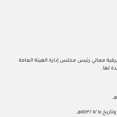
ن الملكي برقم ٨٤٤٢٣ وتاريخ ٢٢ /‏١٠‏ /١٤٤٧هـ، المشتملة على برقية معالي رئيس مجلس إدارة الهيئة العامة