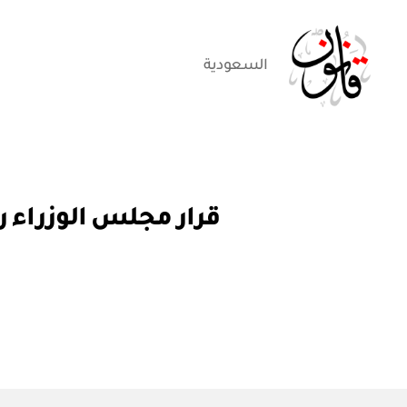
السعودية
قانون
قر
التصنيفات
ار
مج
ل
س
الو
زرا
ء