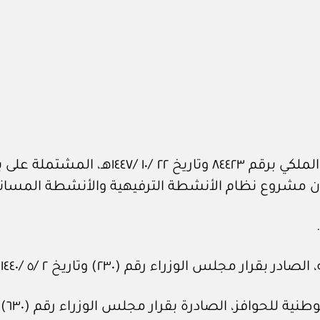
بعد الاطلاع على المعاملة الواردة من الديوا
مجلس الوزراء رقم (٢٣٠) وتاريخ ٢ /‏٥‏ /١٤٤٠هـ.
، الصادرة بقرار مجلس الوزراء رقم (٦٣٠) وتاريخ ١٥ /‏١١‏ /١٤٤٣هـ.