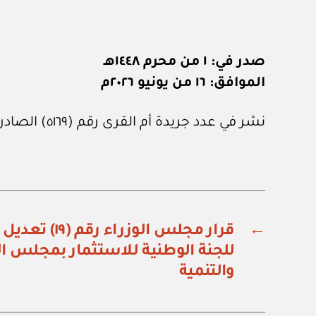
صدر في: ١ من محرم ١٤٤٨هـ
الموافق: ١٦ من يونيو ٢٠٢٦م
نشر في عدد جريدة أم القرى رقم (٥١٦٩) الصادر في ٣ من يوليو ٢٠٢٦م.
←
قرار مجلس الوزرا
للجنة الوطنية للاستثمار بمجلس ا
والتنمية