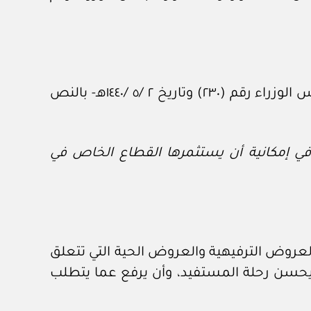
إضافة فقرة تحمل الرقم (١٤) إلى المادة (الثالثة) من تنظيم الهيئة العامة للترفيه -الصادر بقرار مجلس الوزراء رقم (٢٣٠) وتاريخ ٢ /‏٥‏ /١٤٤٠هـ- بالنص
في إمكانية أن يستثمرها القطاع الخاص في
والعروض الترفيهية والعروض الحية التي تتعلق
ز ويحسن رحلة المستفيد، وأن يرفع عما يتطلب