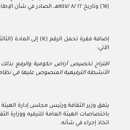
(٦١١) وتاريخ ٢٢ /‏٨‏ /١٤٤٧هـ، الصادر في شأن الإطار الوطني للرسوم والمقابلات المالية.
الآتي:
اقتراح تخصيص أراض حكومية والرفع بذلك إل
الأنشطة الترفيهية المنصوص عليها في نظام 
يتفق وزير الثقافة ورئيس مجلس إدارة الهيئة ا
باختصاصات الهيئة العامة للترفيه ووزارة الث
اتخاذ إجراء في شأنه.