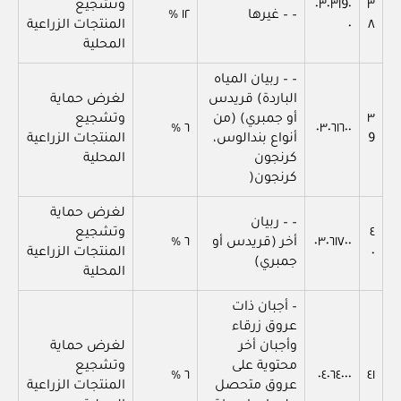
٣
٠٣٠٣١9٠
وتشجيع
– – غيرها
١٢ %
٨
٠
المنتجات الزراعية
المحلية
– – ربيان المياه
الباردة) قريدس
لغرض حماية
٣
أو جمبري) (من
وتشجيع
٦ %
٠٣٠٦١٦٠٠
9
أنواع بندالوس،
المنتجات الزراعية
كرنجون
المحلية
كرنجون(
لغرض حماية
– – ربيان
٤
وتشجيع
٠٣٠٦١٧٠٠
أخر (قريدس أو
٦ %
٠
المنتجات الزراعية
جمبري)
المحلية
– أجبان ذات
عروق زرقاء
وأجبان أخر
لغرض حماية
محتوية على
وتشجيع
٦ %
٠٤٠٦٤٠٠٠
٤١
عروق متحصل
المنتجات الزراعية