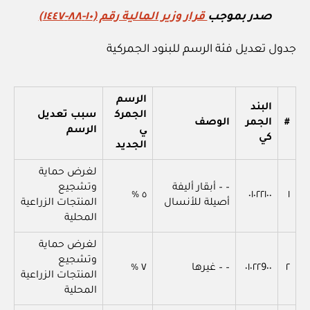
صدر بموجب
قرار وزير المالية رقم (١٠‏-٨٨‏-١٤٤٧)
جدول تعديل فئة الرسم للبنود الجمركية
الرسم
البند
الجمرك
سبب تعديل
#
الجمر
الوصف
ي
الرسم
كي
الجديد
لغرض حماية
– – أبقار أليفة
وتشجيع
٥ %
٠١٠٢٢١٠٠
١
أصيلة للأنسال
المنتجات الزراعية
المحلية
لغرض حماية
وتشجيع
٢
٠١٠٢٢9٠٠
– – غيرها
٧ %
المنتجات الزراعية
المحلية