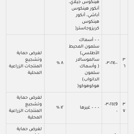
هينكوس جيلاي،
أنكور هينكوس
أباشي، أنكور
هينكوس
كريزوجاستر(
– – أسماك
سلمون المحيط
الأطلسي)
لغرض حماية
٣
سالموسالار
وتشجيع
٨ %
٠٣٠٢١٤٠٠
٦
( وأسماك
المنتجات الزراعية
سلمون
المحلية
الدانواب)
هوكوهوكو(
لغرض حماية
٣
٠٣٠٢٤٤9
وتشجيع
– – – غيرها
١٢ %
٧
٠
المنتجات الزراعية
المحلية
لغرض حماية