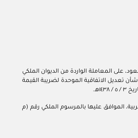
د، على المعاملة الواردة من الديوان الملكي
 / ١١ / ١٤٤٧هـ، المشتملة على خطاب وزارة المالية رقم ٣٦١٢ وتاريخ ١٧ / ٤ / ١٤٤٧هـ، في شأن تعديل الاتفاقية الموحدة لضريبة القيمة
بية، الموافق عليها بالمرسوم الملكي رقم (م