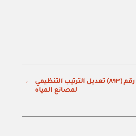
قرار مجلس الوزراء رقم (٨٩٣) تعديل الترتيب التنظيمي
→
لمصانع المياه