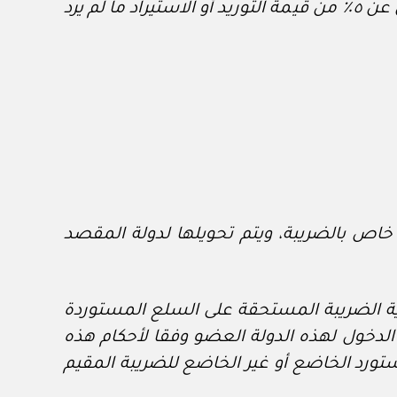
١. تطبق كل دولة عضو الضريبة بالنسبة الأساسية بحسب قانونها (نظامها) المحلي على ألا تقل عن ٥٪ من قيمة التوريد أو الاستيراد ما لم يرد
اص بالضريبة، ويتم تحويلها لدولة المقصد
حكام أخرى لتسوية الضريبة المستحقة على السلع المستوردة
لدخول لهذه الدولة العضو وفقا لأحكام هذه
ستورد الخاضع أو غير الخاضع للضريبة المقيم