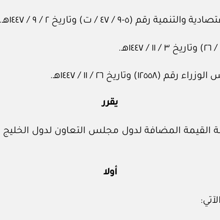
 ٤٧ / ت) وتاريخ ٢ / ٩ / ١٤٤٧هـ.
اريخ ٢٦ / ١١ / ١٤٤٧هـ.
يقرر
ة القيمة المضافة لدول مجلس التعاون لدول الخليج ا
أولا