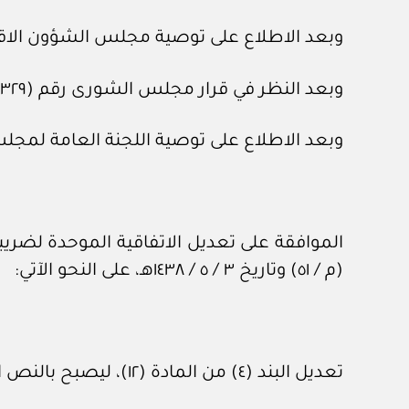
وبعد الاطلاع على توصية مجلس الشؤون الاقتصادية والتنمية رقم (٥-٩ /
وبعد النظر في قرار مجلس الشورى رقم (٣٢٩ / ٢٦) وتاريخ ٣ / ١١ / ١٤٤٧هـ.
وبعد الاطلاع على توصية اللجنة العامة لمجلس الوزراء رقم (١٢٥٥٨) وت
الموافقة على تعديل الاتفاقية الموحدة لضريب
(م / ٥١) وتاريخ ٣ / ٥ / ١٤٣٨هـ، على النحو الآتي:
تعديل البند (٤) من المادة (١٢)، ليصبح بالنص الآتي: