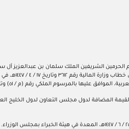
الحرمين الشريفين الملك سلمان بن عبدالعزيز آل سعو
برقم ٨٨٥٦٤ وتاريخ ٧
عليها بالمرسوم الملكي رقم (م / ٥١) وتاريخ ٣ / ٥ / ١٤٣٨هـ.
القيمة المضافة لدول مجلس التعاون لدول الخليج العر