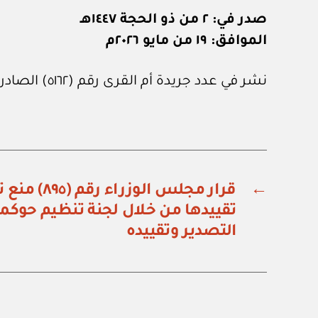
صدر في: ٢ من ذو الحجة ١٤٤٧هـ
الموافق: ١٩ من مايو ٢٠٢٦م
نشر في عدد جريدة أم القرى رقم (٥١٦٢) الصادر في ٥ من يونيو ٢٠٢٦م.
←
قرار مجلس الو
تقييدها من خلال لجنة تنظيم حوكمة
التصدير وتقييده