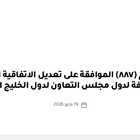
بو
قرار مجلس الوزراء رقم (٨٨٧) الموافقة على تعديل
ا
ة لدول مجلس التعاون لدول الخليج ال
س
ط
ة
كاتب
19 مايو 2026
تاريخ
a
المقالة
المقالة
d
m
in