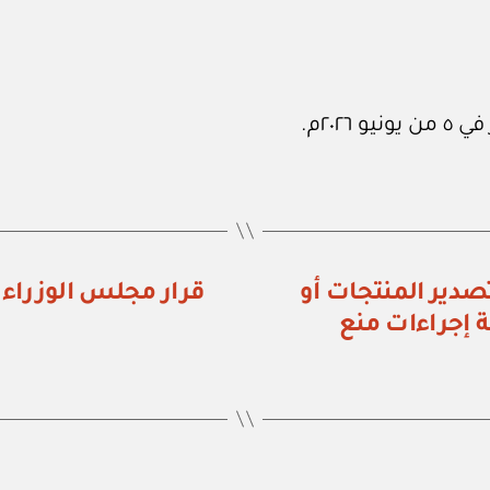
زراء رقم (٨٩٥) منع تصدير المنتجات أو
 إجراءات منع