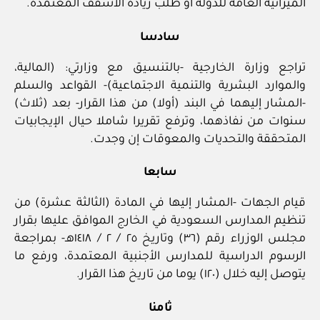
الميزانية العامة للدولة أو طلب زيادة الأسقف المعتمدة.
سادسا
تراجع وزارة الخارجية -بالتنسيق مع وزارتي: (المالية،
والموارد البشرية والتنمية الاجتماعية)- القواعد والسلم
-المشار إليهما في البند (أولا) من هذا القرار- بعد (ثلاث)
سنوات من نفاذهما، وترفع تقريرا شاملا حيال الإيجابيات
المتحققة والتحديات والمعوقات إن وجدت.
سابعا
قيام الجهات -المشار إليها في المادة (الثالثة عشرة) من
تنظيم المدارس السعودية في الخارج الموافق عليها بقرار
مجلس الوزراء رقم (٣٦) وتاريخ ٢٥ / ٢ / ١٤١٨هـ- بمراجعة
الرسوم الدراسية للمدارس الأجنبية المعتمدة، ورفع ما
يتوصل إليه خلال (١٢٠) يوما من تاريخ هذا القرار.
ثامنا