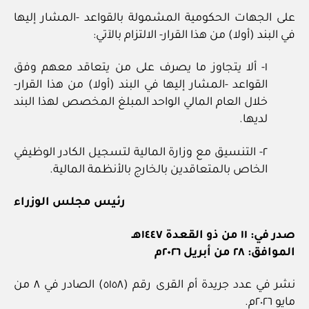
على الجهات الحكومية المشمولة بالقواعد -المشار إليها
في البند (أولا) من هذا القرار- الالتزام بالآتي:
١- ألا يتجاوز ما يصرف على من يتعاقد معهم وفق
القواعد -المشار إليها في البند (أولا) من هذا القرار-
خلال العام المالي الواحد المبلغ المخصص لهذا البند
لديها.
٢- التنسيق مع وزارة المالية لتسجيل الكادر الوظيفي
الخاص بالمتعاقدين بالخارج بالأنظمة المالية.
رئيس مجلس الوزراء
صدر في: ١١ من ذو القعدة ١٤٤٧هـ
الموافق: ٢٨ من أبريل ٢٠٢٦م
نشر في عدد جريدة أم القرى رقم (٥١٥٨) الصادر في ٨ من
مايو ٢٠٢٦م.