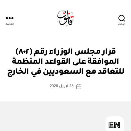
البحث
القائمة
قانون
قر
التصنيفات
قرار مجلس الوزراء رقم (٨٠٢)
ار
مج
الموافقة على القواعد المنظمة
بو
ل
ا
س
للتعاقد مع السعوديين في الخارج
س
الو
زرا
ط
كاتب
ء
28 أبريل 2026
ة
تاريخ
المقالة
ad
المقالة
m
in