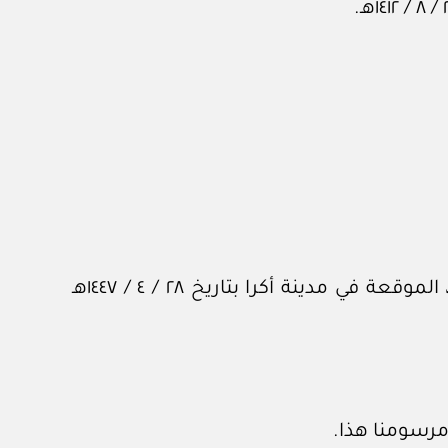
الموافقة على اتفاقية عامة للتعاون بين حكومة المملكة العربية السعودية وحكومة جمهورية غانا، الموقعة في مدينة أكرا بتاريخ ٢٨ / ٤ / ١٤٤٧هـ
مرسومنا هذا.