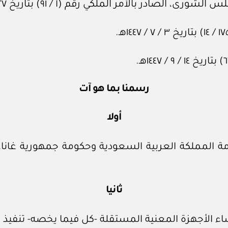
در بالأمر الملكي رقم (أ / ٩١) بتاريخ ٢٧ / ٨ / ١٤١٢هـ.
رسمنا بما هو آت
أولا
ثانيا
 الأجهزة المعنية المستقلة ‏-كل فيما يخصه‏- تنفيذ 