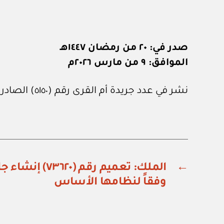
صدر في: ٢٠ من رمضان ١٤٤٧هـ
الموافق: ٩ من مارس ٢٠٢٦م
نشر في عدد جريدة أم القرى رقم (٥١٥٠) الصادر في ١٩ من مارس ٢٠٢٦م.
←
الملك: تعميم رقم 
وفقاً لنظامها الأساس