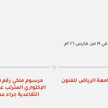
(٧٣٦٢٠) إنشاء جامعة الرياض للفنون
الإكتواري المترتب 
التقاعدية جراء ع