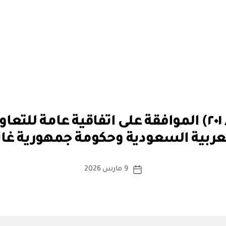
بو
مرسوم ملكي رقم (م / ٢٠١) الموافقة على اتفاقية ع
ا
عربية السعودية وحكومة جمهورية غان
س
ط
ة
كاتب
9 مارس 2026
تاريخ
a
المقالة
المقالة
d
m
in