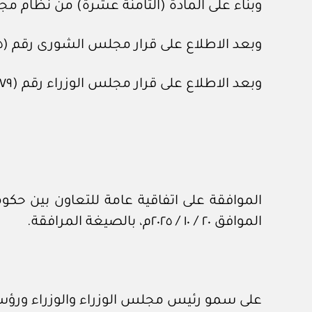
وبناء على المادة (الثامنة عشرة) من نظام مجلس الشورى، الصا
وبعد الاطلاع على قرار مجلس الشورى رقم (١٧٥ / ١٤) بتاريخ ٣ / ٧ / ١٤٤٧هـ.
وبعد الاطلاع على قرار مجلس الوزراء رقم (٦٧٩) بتاريخ ١٤ / ٩ / ١٤٤٧هـ.
الموافق ٢٠ / ١٠ / ٢٠٢٥م، بالصيغة المرافقة.
على سمو رئيس مجلس الوزراء والوزراء ورؤساء