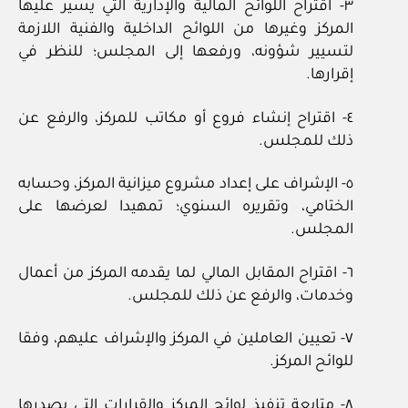
٣‏- اقتراح اللوائح المالية والإدارية التي يسير عليها
المركز وغيرها من اللوائح الداخلية والفنية اللازمة
لتسيير شؤونه، ورفعها إلى المجلس؛ للنظر في
إقرارها.
٤‏- اقتراح إنشاء فروع أو مكاتب للمركز، والرفع عن
ذلك للمجلس.
٥‏- الإشراف على إعداد مشروع ميزانية المركز، وحسابه
الختامي، وتقريره السنوي؛ تمهيدا لعرضها على
المجلس.
٦‏- اقتراح المقابل المالي لما يقدمه المركز من أعمال
وخدمات، والرفع عن ذلك للمجلس.
٧‏- تعيين العاملين في المركز والإشراف عليهم، وفقا
للوائح المركز.
٨‏- متابعة تنفيذ لوائح المركز والقرارات التي يصدرها