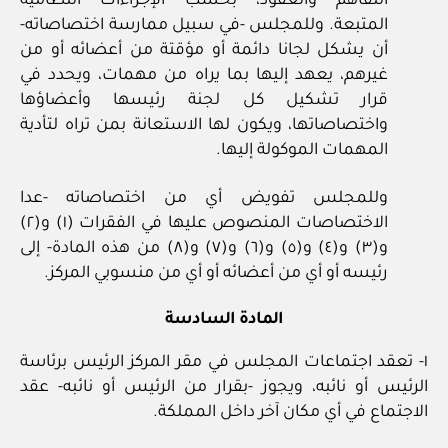
التفاهم والعقود، بحسب الإجراءات النظامية
المتبعة. وللمجلس ‏-في سبيل ممارسة اختصاصاته-
أن يشكل لجانا دائمة أو مؤقتة من أعضائه أو من
غيرهم، يعهد إليها بما يراه من مهمات، ويحدد في
قرار تشكيل كل لجنة رئيسها وأعضاؤها
واختصاصاتها، ويكون لها الاستعانة بمن تراه لتأدية
المهمات الموكولة إليها.
وللمجلس تفويض أي من اختصاصاته -عدا
الاختصاصات المنصوص عليها في الفقرات (١) و(٢)
و(٣) و(٤) و(٥) و(٦) و(٧) و(٨) من هذه المادة- إلى
رئيسه أو أي من أعضائه أو أي من منسوبي المركز.
المادة السادسة
١‏- تعقد اجتماعات المجلس في مقر المركز الرئيس برئاسة
الرئيس أو نائبه، ويجوز ‏-بقرار من الرئيس أو نائبه- عقد
الاجتماع في أي مكان آخر داخل المملكة.