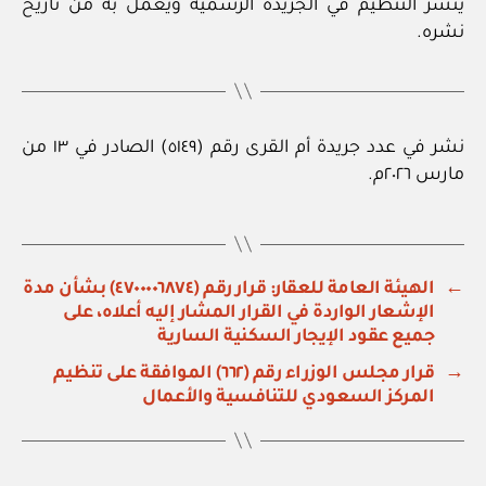
ينشر التنظيم في الجريدة الرسمية ويعمل به من تاريخ
نشره.
نشر في عدد جريدة أم القرى رقم (٥١٤٩) الصادر في ١٣ من
مارس ٢٠٢٦م.
←
الهيئة العامة للعقار: قرار رقم (٤٧٠٠٠٠٦٨٧٤) بشأن مدة
الإشعار الواردة في القرار المشار إليه أعلاه، على
جميع عقود الإيجار السكنية السارية
→
قرار مجلس الوزراء رقم (٦٦٢) الموافقة على تنظيم
المركز السعودي للتنافسية والأعمال