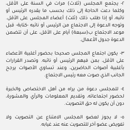
٢‏- يجتمع المجلس (ثلاث) مرات في السنة على الأقل،
وكلما دعت الحاجة إلى ذلك بحسب ما يقدره الرئيس أو
نائبه، أو إذا طلب ذلك (ثلث) أعضاء المجلس على الأقل.
وتوجه الدعوة إلى الاجتماع من الرئيس أو نائبه ‏-كتابة- قبل
موعد الاجتماع ب(سبعة) أيام على الأقل، على أن تتضمن
الدعوة جدول الأعمال.
٣‏- يكون اجتماع المجلس صحيحا بحضور أغلبية الأعضاء
على الأقل، بمن فيهم الرئيس أو نائبه. وتصدر القرارات
بأغلبية أصوات الحاضرين، وعند تساوي الأصوات يرجح
الجانب الذي صوت معه رئيس الاجتماع.
٤‏- للمجلس دعوة من يراه من أهل الاختصاص والخبرة
لحضور اجتماعاته، وتقديم المعلومات والرأي والمشورة،
دون أن يكون له حق التصويت.
٥‏- لا يجوز لعضو المجلس الامتناع عن التصويت ولا
تفويض عضو آخر للتصويت عنه عند غيابه.