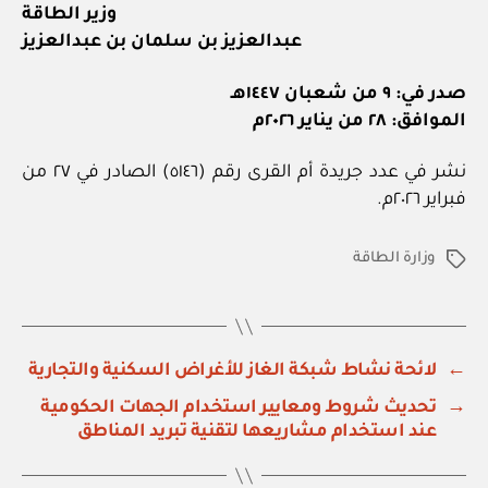
وزير الطاقة
عبدالعزيز بن سلمان بن عبدالعزيز
صدر في: ٩ من شعبان ١٤٤٧هـ
الموافق: ٢٨ من يناير ٢٠٢٦م
نشر في عدد جريدة أم القرى رقم (٥١٤٦) الصادر في ٢٧ من
فبراير ٢٠٢٦م.
وزارة الطاقة
الوسوم
←
لائحة نشاط شبكة الغاز للأغراض السكنية والتجارية
→
تحديث شروط ومعايير استخدام الجهات الحكومية
عند استخدام مشاريعها لتقنية تبريد المناطق