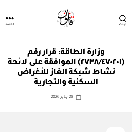
البحث
القائمة
قانون
ق
التصنيفات
وزارة الطاقة: قرار رقم
ر
ار
(٢٧٣٨/٤٧٠٢٠١) الموافقة على لائحة
و
زا
نشاط شبكة الغاز للأغراض
بو
ر
ا
ي
السكنية والتجارية
س
ط
كاتب
28 يناير 2026
ة
تاريخ
المقالة
ad
المقالة
m
in