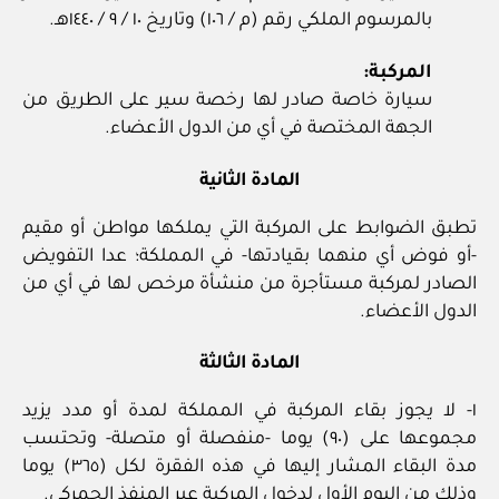
بالمرسوم الملكي رقم (م / ١٠٦) وتاريخ ١٠ / ٩ / ١٤٤٠هـ.
المركبة:
سيارة خاصة صادر لها رخصة سير على الطريق من
الجهة المختصة في أي من الدول الأعضاء.
المادة الثانية
تطبق الضوابط على المركبة التي يملكها مواطن أو مقيم
-أو فوض أي منهما بقيادتها- في المملكة؛ عدا التفويض
الصادر لمركبة مستأجرة من منشأة مرخص لها في أي من
الدول الأعضاء.
المادة الثالثة
١- لا يجوز بقاء المركبة في المملكة لمدة أو مدد يزيد
مجموعها على (٩٠) يوما -منفصلة أو متصلة- وتحتسب
مدة البقاء المشار إليها في هذه الفقرة لكل (٣٦٥) يوما
وذلك من اليوم الأول لدخول المركبة عبر المنفذ الجمركي.