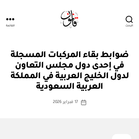
البحث
القائمة
قانون
ن
التصنيفات
ضوابط بقاء المركبات المسجلة
ظ
ا
في إحدى دول مجلس التعاون
م
أو
لدول الخليج العربية في المملكة
بو
لا
ا
ئ
العربية السعودية
س
ح
ة
ط
كاتب
17 فبراير 2026
ة
تاريخ
المقالة
ad
المقالة
m
in