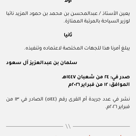
أولا
يعين الأستاذ / عبدالمحسن بن محمد بن حمود المزيد نائبا
لوزير السياحة بالمرتبة الممتازة.
ثانيا
يبلغ أمرنا هذا للجهات المختصة لاعتماده وتنفيذه.
سلمان بن عبدالعزيز آل سعود
صدر في: ٢٤ من شعبان ١٤٤٧هـ
الموافق: ١٢ من فبراير ٢٠٢٦م
نشر في عدد جريدة أم القرى رقم (٥١٤٤) الصادر في ١٣ من
فبراير ٢٠٢٦م.