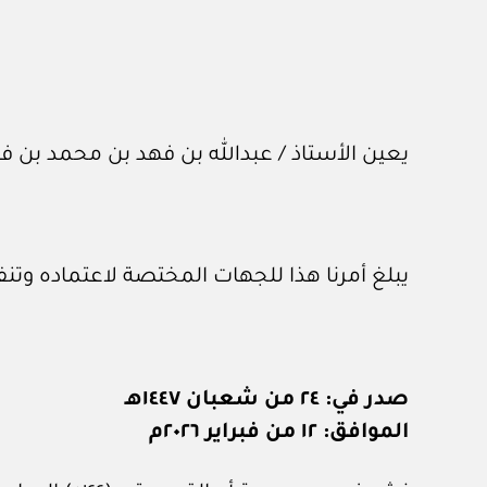
يعين الأستاذ / عبدالله بن فهد بن محمد بن فار
يبلغ أمرنا هذا للجهات المختصة لاعتماده وتنف
صدر في: ٢٤ من شعبان ١٤٤٧هـ
الموافق: ١٢ من فبراير ٢٠٢٦م