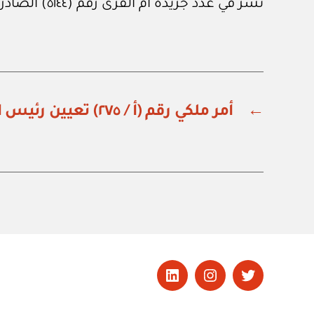
نشر في عدد جريدة أم القرى رقم (٥١٤٤) الصادر في ١٣ من فبراير ٢٠٢٦م.
←
أمر ملكي رقم (أ / ٢٧٥) تعيين رئيس الهيئة العامة للنقل
تويتر
Instagram
LinkedIn