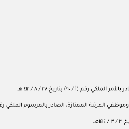
 (أ / ٩٠) بتاريخ ٢٧ / ٨ / ١٤١٢هـ.
رتبة الممتازة، الصادر بالمرسوم الملكي رقم (م / ١٠) بتاريخ ١٨ / ٣ 