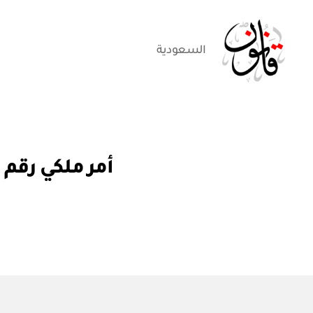
السعودية
قانون
أ
التصنيفات
أمر ملكي رقم (أ / ٢٧٤) تعيين وكيل لوزارة الداخلية لل
م
ر
م
ل
ك
ي