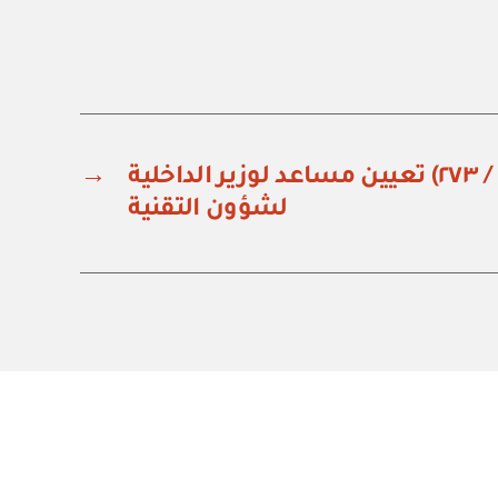
أمر ملكي رقم (أ / ٢٧٣) تعيين مساعد لوزير الداخلية
→
لشؤون التقنية