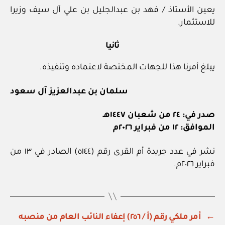
يعين الأستاذ / فهد بن عبدالجليل بن علي آل سيف وزيرا
للاستثمار.
ثانيا
يبلغ أمرنا هذا للجهات المختصة لاعتماده وتنفيذه.
سلمان بن عبدالعزيز آل سعود
صدر في: ٢٤ من شعبان ١٤٤٧هـ
الموافق: ١٢ من فبراير ٢٠٢٦م
نشر في عدد جريدة أم القرى رقم (٥١٤٤) الصادر في ١٣ من
فبراير ٢٠٢٦م.
←
أمر ملكي رقم (أ / ٢٥٦) إعفاء النائب العام من منصبه