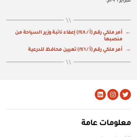
فبراير ٢٠٢٦م.
←
أمر ملكي رقم (أ / ٢٤٨) إعفاء نائبة وزير السياحة من
منصبها
→
أمر ملكي رقم (أ / ٢٤٦) تعيين محافظ للدرعية
تويتر
Instagram
LinkedIn
معلومات عامة