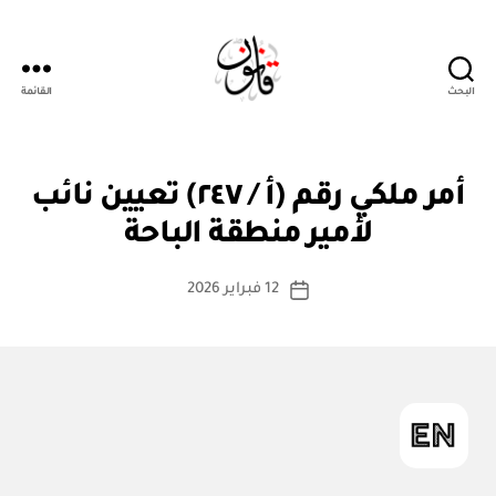
البحث
القائمة
قانون
أ
التصنيفات
أمر ملكي رقم (أ / ٢٤٧) تعيين نائب
بو
م
ا
ر
لأمير منطقة الباحة
س
م
ل
ط
كاتب
ك
12 فبراير 2026
ة
تاريخ
ي
المقالة
ad
المقالة
m
in