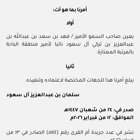
أمرنا بما هو آت:
أولا
يعين صاحب السمو الأمير / فهد بن سعد بن عبدالله بن
عبدالعزيز بن تركي آل سعود نائبا لأمير منطقة الباحة
بالمرتبة الممتازة.
ثانيا
يبلغ أمرنا هذا للجهات المختصة لاعتماده وتنفيذه.
سلمان بن عبدالعزيز آل سعود
صدر في: ٢٤ من شعبان ١٤٤٧هـ
الموافق: ١٢ من فبراير ٢٠٢٦م
نشر في عدد جريدة أم القرى رقم (٥١٤٤) الصادر في ١٣ من