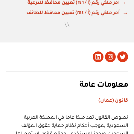
←
أمر ملكي رقم (أ / ٢٤٦) تعيين محافظ للدرعية
→
أمر ملكي رقم (أ / ٢٤٤) تعيين محافظ للطائف
تويتر
Instagram
LinkedIn
معلومات عامة
قانون (عمان)
نصوص القانون تعد ملكا عاما في المملكة العربية
السعودية بموجب أحكام نظام حماية حقوق المؤلف
السعودي ويجوز لمستخدمي موقع قانون استعمالها