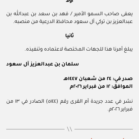
أولا
يعفى صاحب السمو الأمير / فهد بن سعد بن عبدالله بن
عبدالعزيز بن تركي آل سعود محافظ الدرعية من منصبه.
ثانيا
يبلغ أمرنا هذا للجهات المختصة لاعتماده وتنفيذه.
سلمان بن عبدالعزيز آل سعود
صدر في: ٢٤ من شعبان ١٤٤٧هـ
الموافق: ١٢ من فبراير ٢٠٢٦م
نشر في عدد جريدة أم القرى رقم (٥١٤٤) الصادر في ١٣ من
فبراير ٢٠٢٦م.