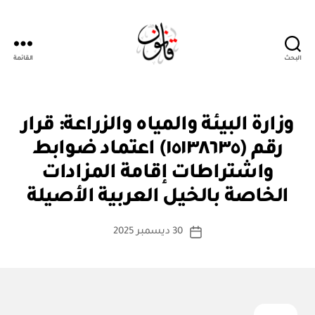
البحث
القائمة
قانون
ق
التصنيفات
وزارة البيئة والمياه والزراعة: قرار
ر
ار
رقم (١٥١٣٨٦٣٥) اعتماد ضوابط
و
زا
واشتراطات إقامة المزادات
بو
ر
ا
ي
الخاصة بالخيل العربية الأصيلة
س
ط
كاتب
30 ديسمبر 2025
ة
تاريخ
المقالة
ad
المقالة
m
in