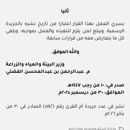
ثانيا
يسري العمل بهذا القرار اعتبارا من تاريخ نشره بالجريدة
الرسمية، ويبلغ لمن يلزم لتنفيذه والعمل بموجبه، ويلغي
كل ما يتعارض معه من قرارات سابقة.
والله الموفق.
وزير البيئة والمياه والزراعة
م. عبدالرحمن بن عبدالمحسن الفضلي
صدر في: ١٠ من رجب ١٤٤٧هـ
الموافق: ٣٠ من ديسمبر ٢٠٢٥م
نشر في عدد جريدة أم القرى رقم (٥١٤٢) الصادر في ٣٠ من
يناير ٢٠٢٦م.
وزارة البيئة والمياه والزراعة
الوسوم