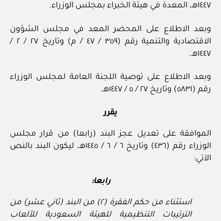
١٤٤٧هـ، المعدة في هيئة الخبراء بمجلس الوزراء.
وبعد الاطلاع على المحضر المعد في مجلس الشؤون
الاقتصادية والتنمية رقم (٣٥٩ / ٤٧ / م) وتاريخ ٢٧ / ٢ /
١٤٤٧هـ.
وبعد الاطلاع على توصية اللجنة العامة لمجلس الوزراء
رقم (٥٨٣١) وتاريخ ٢٧ / ٥ / ١٤٤٧هـ.
يقرر
الموافقة على تعديل عجز البند (رابعا) من قرار مجلس
الوزراء رقم (٤٣٦) وتاريخ ٦ / ٦ / ١٤٤٥هـ، ليكون البند بالنص
الآتي:
رابعا:
استثناء من حكم الفقرة (٢) من البند (ثاني عشر) من
الترتيبات التنظيمية للهيئة السعودية للألعاب