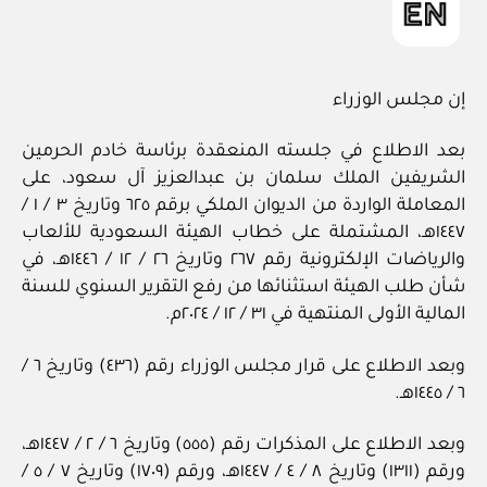
إن مجلس الوزراء
بعد الاطلاع في جلسته المنعقدة برئاسة خادم الحرمين
الشريفين الملك سلمان بن عبدالعزيز آل سعود، على
المعاملة الواردة من الديوان الملكي برقم ٦٢٥ وتاريخ ٣ / ١ /
١٤٤٧هـ، المشتملة على خطاب الهيئة السعودية للألعاب
والرياضات الإلكترونية رقم ٢٦٧ وتاريخ ٢٦ / ١٢ / ١٤٤٦هـ، في
شأن طلب الهيئة استثنائها من رفع التقرير السنوي للسنة
المالية الأولى المنتهية في ٣١ / ١٢ / ٢٠٢٤م.
وبعد الاطلاع على قرار مجلس الوزراء رقم (٤٣٦) وتاريخ ٦ /
٦ / ١٤٤٥هـ.
وبعد الاطلاع على المذكرات رقم (٥٥٥) وتاريخ ٦ / ٢ / ١٤٤٧هـ،
ورقم (١٣١١) وتاريخ ٨ / ٤ / ١٤٤٧هـ، ورقم (١٧٠٩) وتاريخ ٧ / ٥ /