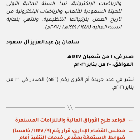
والرياضات الإلكترونية، تبدأ السنة المالية الأولى
للهيئة السعودية للألعاب والرياضات الإلكترونية من
تاريخ العمل
بترتيباتها التنظيمية، وتنتهي بنهاية
السنة المالية (١٤٤٨ / ١٤٤٩هـ) (٢٠٢٧م).
سلمان بن عبدالعزيز آل سعود
صدر في: ١ من شعبان ١٤٤٧هـ
الموافق: ٢٠ من يناير ٢٠٢٦م
نشر في عدد جريدة أم القرى رقم (٥١٤٢) الصادر في ٣٠ من
يناير ٢٠٢٦م.
←
قواعد طرح الأوراق المالية والالتزامات المستمرة
→
مجلس القضاء الإداري: قرار رقم (٩ / ١٤٤٧ / خامسا)
ضوابط الاستعانة بمقدمي خدمات التنفيذ أمام