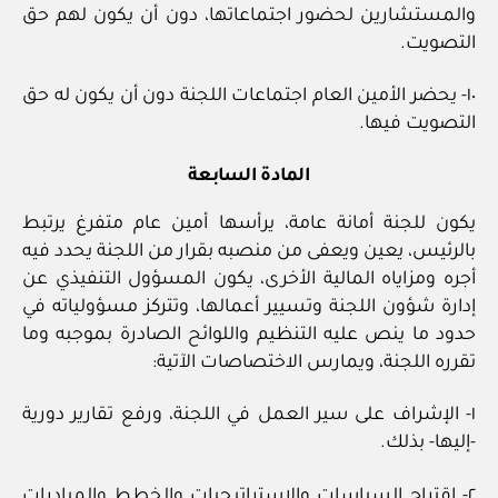
والمستشارين لحضور اجتماعاتها، دون أن يكون لهم حق
التصويت.
١٠- يحضر الأمين العام اجتماعات اللجنة دون أن يكون له حق
التصويت فيها.
المادة السابعة
يكون للجنة أمانة عامة، يرأسها أمين عام متفرغ يرتبط
بالرئيس، يعين ويعفى من منصبه بقرار من اللجنة يحدد فيه
أجره ومزاياه المالية الأخرى، يكون المسؤول التنفيذي عن
إدارة شؤون اللجنة وتسيير أعمالها، وتتركز مسؤولياته في
حدود ما ينص عليه التنظيم واللوائح الصادرة بموجبه وما
تقرره اللجنة، ويمارس الاختصاصات الآتية:
١- الإشراف على سير العمل في اللجنة، ورفع تقارير دورية
-إليها- بذلك.
٢- اقتراح السياسات والاستراتيجيات والخطط والمبادرات