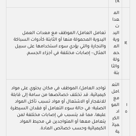
ة)
الم
عدا
ت
اليد
تعامل العامل/ الموظف مع معدات العمل
وية
اليدوية المحمولة منها أو الثابتة كأدوات السباكة
١٤
الم
والنجارة والتي يؤدي سوء استخدامها على سبيل
حم
المثال:- إصابات مختلفة في أجزاء الجسم.
ولة
والثا
بتة
التع
تواجد العامل/ الموظف في مكان يحتوي على مواد
امل
كيميائية، قد تختلف خصائصها من سامة إلى قابلة
مع
للانفجار أو الاشتعال أو مواد تسبب تأكل المواد
١
المو
الصلبة؛ في حالة سوء التعامل أو فقدان السيطرة
٥
اد
عليها، مما قد يتسبب في إصابات مختلفة لمن
الكي
يتعامل معها أو المتواجدين في محيط المواد
ميائ
الكيميائية وحسب خصائص المادة.
ية