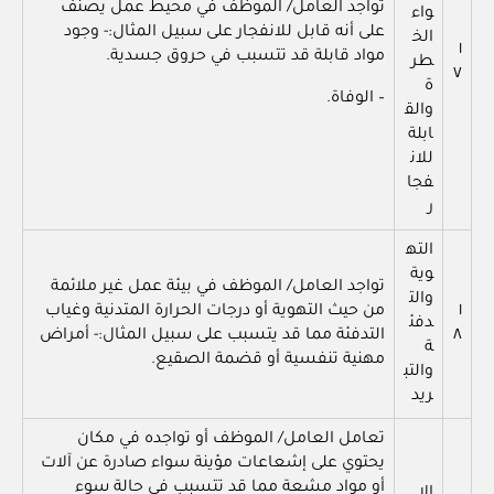
تواجد العامل/ الموظف في محيط عمل يصنف
واء
على أنه قابل للانفجار على سبيل المثال:- وجود
الخ
١
مواد قابلة قد تتسبب في حروق جسدية.
طر
٧
ة
– الوفاة.
والق
ابلة
للان
فجا
ر
الته
وية
تواجد العامل/ الموظف في بيئة عمل غير ملائمة
والت
١
من حيث التهوية أو درجات الحرارة المتدنية وغياب
دفئ
٨
التدفئة مما قد يتسبب على سبيل المثال:- أمراض
ة
مهنية تنفسية أو قضمة الصقيع.
والتب
ريد
تعامل العامل/ الموظف أو تواجده في مكان
يحتوي على إشعاعات مؤينة سواء صادرة عن آلات
أو مواد مشعة مما قد تتسبب في حالة سوء