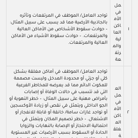
مل
في
تواجد العامل/ الموظف في المرتفعات وتأثره
الأم
بالجاذبية الأرضية مما قد يسبب على سبيل المثال:
اكن
١
– حوادث سقوط الأشخاص من الأماكن العالية
العا
والمرتفعات. – حوادث سقوط الأشياء من الأماكن
لية
العالية والمرتفعات.
والم
رتف
عة
تواجد العامل/ الموظف في أماكن مغلقة بشكل
كلي أو جزئي أو محدودة المدخل وليست مصممة
للمكوث الدائم مما قد يعرضه للمخاطر الفرعية
الع
التي قد تتسبب في حالات الوفاة أو إصابات
مل
بأمراض مهنية على سبيل المثال: – خطر التهوية أو
في
الجو الداخلي ويتمثل في نقص أو زيادة الأوكسجين
الأم
٢
أو تواجد غازات سامة/ خانقة أو قابلة للانفجار أو
اكن
الاشتعال. – خطر تصميم المكان ويتمثل في
الم
احتمالية الاحتجاز أو الإصابة بالنهايات والزوايا
غلق
الحادة أو السقوط بسبب الأرضيات غير المستوية
ة