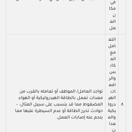
في
مكا
ن
الع
مل
التع
امل
مع
الم
كاب
س
والر
افع
ات
تواجد العامل/ الموظف أو تعامله بالقرب من
الهي
معدات تعمل بالطاقة الهيدروليكية أو الهواء
٨
درول
المضغوط مما قد يتسبب على سبيل المثال: –
يكية
حوادث تحرر الطاقة أو عدم السيطرة عليها مما
والم
ينجم عنه إصابات العمل.
عدا
ت