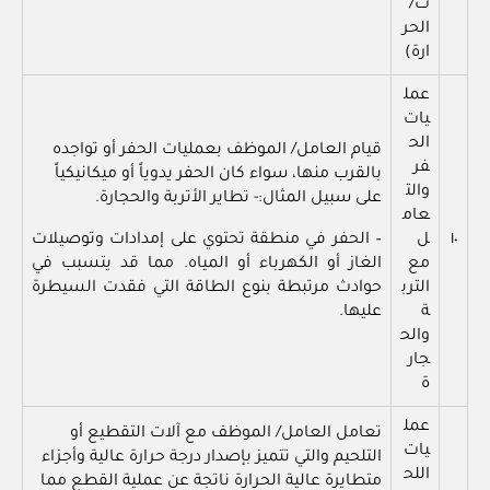
ت/
الحر
ارة)
عمل
يات
الح
قيام العامل/ الموظف بعمليات الحفر أو تواجده
فر
بالقرب منها، سواء كان الحفر يدوياً أو ميكانيكياً
والت
على سبيل المثال:- تطاير الأتربة والحجارة.
عام
١٠
ل
– الحفر في منطقة تحتوي على إمدادات وتوصيلات
مع
الغاز أو الكهرباء أو المياه. مما قد يتسبب في
الترب
حوادث مرتبطة بنوع الطاقة التي فقدت السيطرة
ة
عليها.
والح
جار
ة
عمل
تعامل العامل/ الموظف مع آلات التقطيع أو
يات
التلحيم والتي تتميز بإصدار درجة حرارة عالية وأجزاء
اللح
متطايرة عالية الحرارة ناتجة عن عملية القطع مما