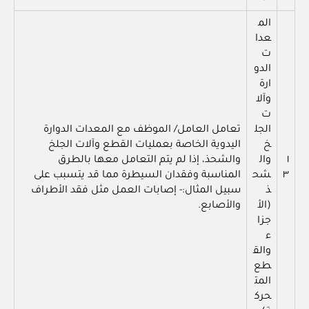
الم
عدا
ت
الدو
ارة
وآلا
ت
الجل
تعامل العامل/ الموظف مع المعدات الدوارة
خ
اليدوية الخاصة بعمليات القطع وآلات الجلخ
١
وال
والشحذ، إذا لم يتم التعامل معها بالطرق
٣
شح
المناسبة وفقدان السيطرة مما قد يتسبب على
ذ
سبيل المثال:- إصابات العمل مثل فقد الأطراف
(الأ
والأصابع.
جزا
ء
والق
طع
المت
حرك