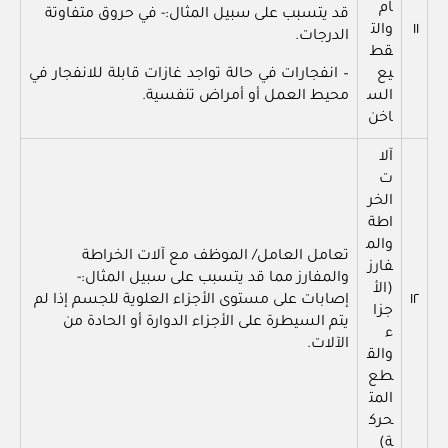
ام
قد يتسبب على سبيل المثال:- في حروق متفاوتة
١١
والت
الدرجات.
قط
يع
– انفجارات في حالة تواجد غازات قابلة للانفجار في
الس
محيط العمل أو أمراض تنفسية.
اخن
آلا
ت
الخر
اطة
والم
تعامل العامل/ الموظف مع آلات الخراطة
فارز
والمفارز مما قد يتسبب على سبيل المثال:-
(الأ
١٢
إصابات على مستوى الأجزاء العلوية للجسم إذا لم
جزا
يتم السيطرة على الأجزاء الدوارة أو الحادة من
ء
الآلات.
والق
طع
المت
حرك
ة)