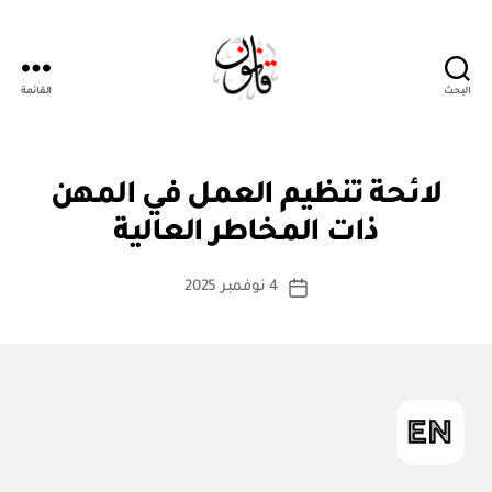
البحث
القائمة
قانون
ن
التصنيفات
لائحة تنظيم العمل في المهن
بو
ظ
ا
ا
ذات المخاطر العالية
س
م
أو
ط
كاتب
لا
4 نوفمبر 2025
ة
تاريخ
ئ
المقالة
ad
المقالة
ح
m
ة
in