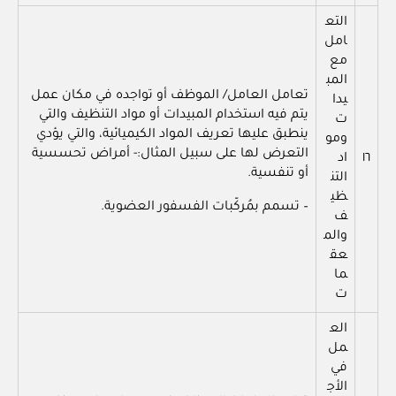
التع
امل
مع
المب
تعامل العامل/ الموظف أو تواجده في مكان عمل
يدا
يتم فيه استخدام المبيدات أو مواد التنظيف والتي
ت
ينطبق عليها تعريف المواد الكيميائية، والتي يؤدي
ومو
التعرض لها على سبيل المثال:- أمراض تحسسية
١٦
اد
أو تنفسية.
التن
ظي
– تسمم بمُركّبات الفسفور العضوية.
ف
والم
عق
ما
ت
الع
مل
في
الأج