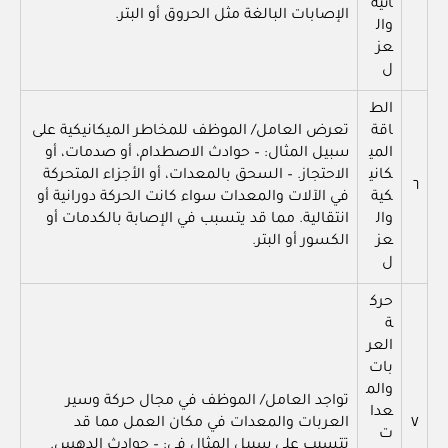
ائية
الإصابات البالغة مثل الحروق أو البتر.
وال
عز
ل
الط
اقة
تعرض العامل/ الموظف للمخاطر الميكانيكية على
المي
سبيل المثال: – حوادث الاصطدام، أو صدمات، أو
كاني
الاحتجاز. – السحق بالمعدات، أو الأجزاء المتحركة
٦
كية
في الآلات والمعدات سواء كانت الحركة دورانية أو
وال
انتقالية. مما قد يتسبب في الإصابة بالكدمات أو
عز
الكسور أو البتر.
ل
حرك
ة
العر
بات
والم
تواجد العامل/ الموظف في مجال حركة وسير
عدا
٧
العربات والمعدات في مكان العمل مما قد
ت
تتسبب على سبيل المثال في: – حوادث الدهس.