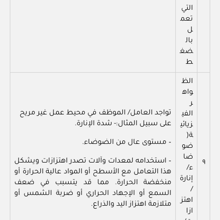
التي
تعم
ل
بال
ضغ
ط
الظ
واه
ر
تواجد العامل/ الموظف في محيط عمل غير مريح
الفي
على سبيل المثال:- شدة الإنارة.
زيائي
ة(
– مستوى عال من الضوضاء.
ضو
ضا
– استخدامه لمعدات وآلات تصدر اهتزازات ويشكل
٩
ء/
هذا التعامل مع الأسطح أو المواد عالية الحرارة أو
إنارة
منخفضة الحرارة. مما قد يتسبب في ضعف
/
السمع أو الإجهاد الحراري أو ضربة الشمس أو
اهتز
متلازمة اهتزاز اليد والذراع.
ازا