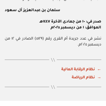
سلمان بن عبدالعزيز آل سعود
صدر في: ١٠ من جمادى الآخرة ١٤٤٧هـ
الموافق: ١ من ديسمبر ٢٠٢٥م
نشر في عدد جريدة أم القرى رقم (٥١٢٩) الصادر في ١٢ من
ديسمبر ٢٠٢٥م.
←
نظام الرقابة المالية
→
نظام الرياضة