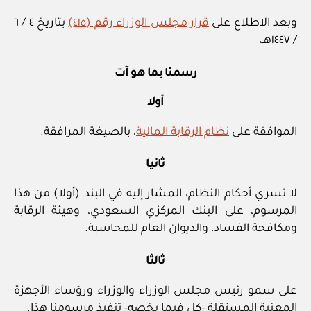
وبعد الاطلاع على
قرار مجلس الوزراء رقم (٤١٥)
بتاريخ ٤ / ٦
/ ١٤٤٧هـ،
رسمنا بما هو آت
أولا
الموافقة على
نظام الرقابة المالية
، بالصيغة المرافقة.
ثانيا
لا تسري أحكام النظام، المشار إليه في البند (أولا) من هذا
المرسوم، على البنك المركزي السعودي، وهيئة الرقابة
ومكافحة الفساد، والديوان العام للمحاسبة.
ثالثا
على سمو رئيس مجلس الوزراء والوزراء ورؤساء الأجهزة
المعنية المستقلة -كل فيما يخصه- تنفيذ مرسومنا هذا.