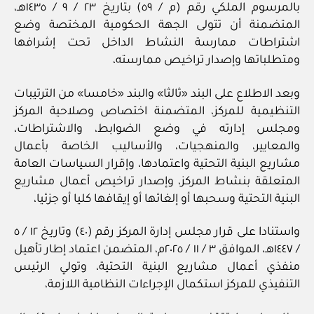
بالمرسوم الملكي رقم (م / ٥٩) بتاريخ ٢٣ / ‏٩‏ / ١٤٣٥هـ،
المتضمنة أن تتولى الجهة الحكومية المختصة وضع
اشتراطات ممارسة النشاط الداخل تحت إشرافها
ومتطلباتها وإصدار تراخيص ممارسته،
وبعد الاطلاع على البند «ثالثا» والبند «خامسا» من الترتيبات
التنظيمية للمركز، المتضمنة اختصاص وصلاحية المركز
ومجلس إدارته في وضع الضوابط، والاشتراطات،
والمعايير، والمنهجيات، والأساليب الخاصة بأعمال
مشاريع البنية التحتية واعتمادها، وإقرار السياسات العامة
المتعلقة بنشاط المركز، وإصدار تراخيص أعمال مشاريع
البنية التحتية وسحبها أو إلغائها أو إيقافها كليا أو جزئيا،
/ ١٤٤٧هـ، الموافق ٣ / ‏١١‏ / ٢٠٢٥م، المتضمن اعتماد إطار تأهيل
منفذي أعمال مشاريع البنية التحتية، وتولي الرئيس
التنفيذي للمركز استكمال الإجراءات النظامية اللازمة،