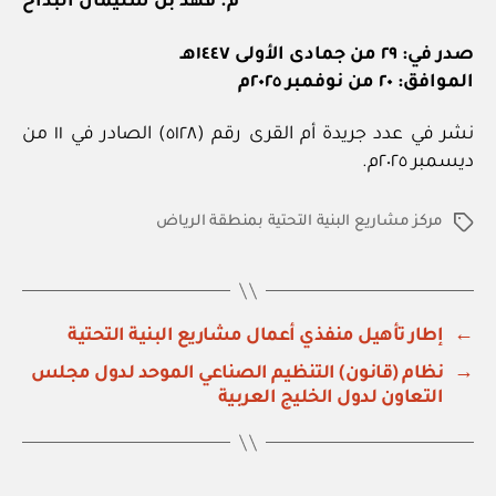
م. فهد بن سليمان البداح
صدر في: ٢٩ من جمادى الأولى ١٤٤٧هـ
الموافق: ٢٠ من نوفمبر ٢٠٢٥م
نشر في عدد جريدة أم القرى رقم (٥١٢٨) الصادر في ١١ من
ديسمبر ٢٠٢٥م.
مركز مشاريع البنية التحتية بمنطقة الرياض
الوسوم
←
إطار تأهيل منفذي أعمال مشاريع البنية التحتية
→
نظام (قانون) التنظيم الصناعي الموحد لدول مجلس
التعاون لدول الخليج العربية