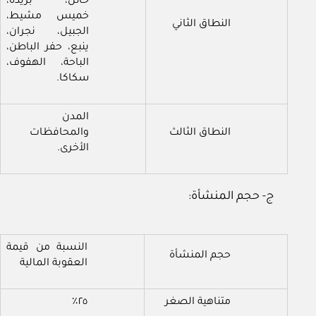
حائل، بريدة،
خميس مشيط،
النطاق الثاني
الجبيل، نجران،
ينبع، حفر الباطن،
الباحة، الهفوف،
سكاكا.
المدن
النطاق الثالث
والمحافظات
الأخرى.
ج- حجم المنشأة:
النسبة من قيمة
حجم المنشأة
العقوبة المالية
متناهية الصغر
٢٥٪