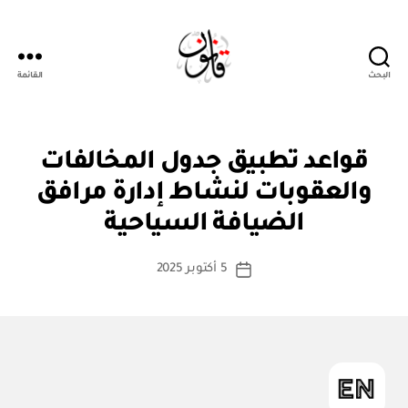
البحث
القائمة
قانون
ن
التصنيفات
قواعد تطبيق جدول المخالفات
ظ
ا
والعقوبات لنشاط إدارة مرافق
بو
م
ا
أو
الضيافة السياحية
س
لا
ئ
ط
كاتب
ح
5 أكتوبر 2025
ة
تاريخ
ة
المقالة
ad
المقالة
m
in