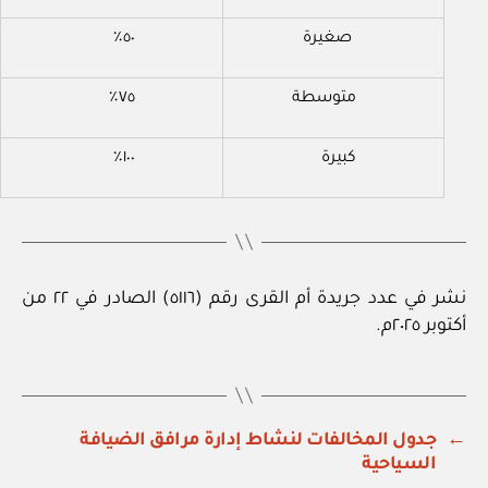
صغيرة
٥٠٪
متوسطة
٧٥٪
كبيرة
١٠٠٪
نشر في عدد جريدة أم القرى رقم (٥١١٦) الصادر في ٢٢ من
أكتوبر ٢٠٢٥م.
←
جدول المخالفات لنشاط إدارة مرافق الضيافة
السياحية