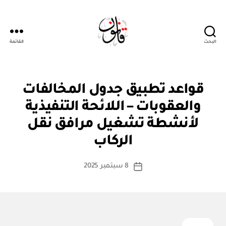
البحث
القائمة
قانون
ن
التصنيفات
قواعد تطبيق جدول المخالفات
ظ
ا
والعقوبات – اللائحة التنفيذية
م
أو
لأنشطة تشغيل مرافق نقل
بو
لا
ا
ئ
الركاب
س
ح
ة
ط
كاتب
8 سبتمبر 2025
ة
تاريخ
المقالة
ad
المقالة
m
in