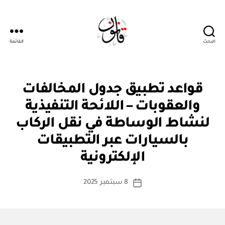
البحث
القائمة
قانون
ن
التصنيفات
قواعد تطبيق جدول المخالفات
ظ
ا
والعقوبات – اللائحة التنفيذية
م
أو
لنشاط الوساطة في نقل الركاب
لا
ئ
بالسيارات عبر التطبيقات
بو
ح
ا
ة
الإلكترونية
س
ط
كاتب
8 سبتمبر 2025
ة
تاريخ
المقالة
ad
المقالة
m
in