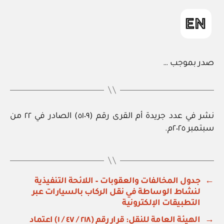
صدر بموجب …
نشر في عدد جريدة أم القرى رقم (٥١٠٩) الصادر في ٢٢ من
سبتمبر ٢٠٢٥م.
←
جدول المخالفات والعقوبات – اللائحة التنفيذية
لنشاط الوساطة في نقل الركاب بالسيارات عبر
التطبيقات الإلكترونية
→
الهيئة العامة للنقل: قرار رقم (٢١٨ / ٤٧ / ١) اعتماد