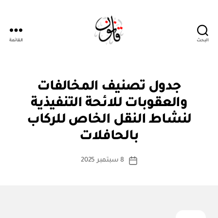
البحث
القائمة
قانون
ن
التصنيفات
جدول تصنيف المخالفات
ظ
ا
والعقوبات للائحة التنفيذية
م
أو
لنشاط النقل الخاص للركاب
بو
لا
ا
ئ
بالحافلات
س
ح
ة
ط
كاتب
8 سبتمبر 2025
ة
تاريخ
المقالة
ad
المقالة
m
in