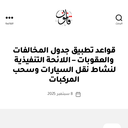
البحث
القائمة
قانون
ن
التصنيفات
قواعد تطبيق جدول المخالفات
ظ
ا
والعقوبات – اللائحة التنفيذية
م
أو
لنشاط نقل السيارات وسحب
بو
لا
ا
ئ
المركبات
س
ح
ة
ط
كاتب
8 سبتمبر 2025
ة
تاريخ
المقالة
ad
المقالة
m
in