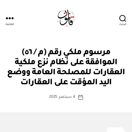
البحث
القائمة
قانون
م
التصنيفات
مرسوم ملكي رقم (م / ٥٦)
ر
س
الموافقة على نظام نزع ملكية
و
م
العقارات للمصلحة العامة ووضع
بو
مل
ا
ك
اليد المؤقت على العقارات
س
ي
ط
كاتب
4 سبتمبر 2025
ة
تاريخ
المقالة
ad
المقالة
m
in