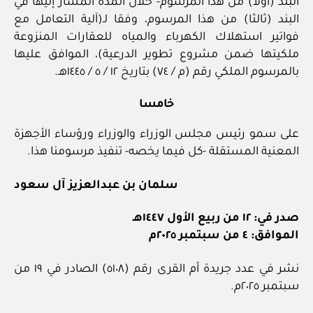
البند (أولا) من هذا المرسوم- خلال المدة المشار إليها في
البند (ثالثا) من هذا المرسوم، وفقا لـ(آلية التعامل مع
فواتير استهلاك الكهرباء والمياه للعقارات المنزوعة
ملكيتها ضمن مشروع تطوير الدرعية)، الموافق عليها
بالمرسوم الملكي رقم (م / ٧٤) بتاريخ ١٢ / ٥ / ١٤٤٥هـ.
خامسا
على سمو رئيس مجلس الوزراء والوزراء ورؤساء الأجهزة
المعنية المستقلة -كل فيما يخصه- تنفيذ مرسومنا هذا.
سلمان بن عبدالعزيز آل سعود
صدر في: ١٢ من ربيع الأول ١٤٤٧هـ
الموافق: ٤ من سبتمبر ٢٠٢٥م
نشر في عدد جريدة أم القرى رقم (٥١٠٨) الصادر في ١٩ من
سبتمبر ٢٠٢٥م.