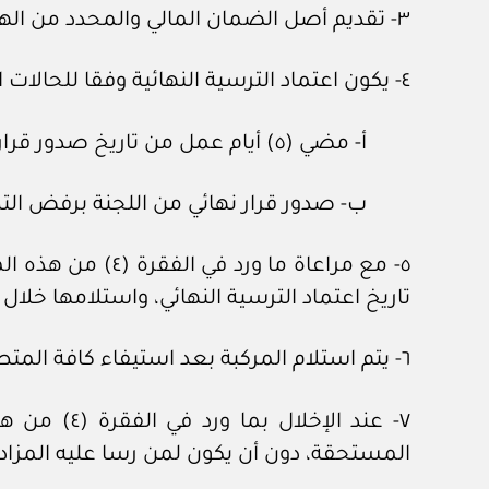
٣- تقديم أصل الضمان المالي والمحدد من الهيئة.
٤- يكون اعتماد الترسية النهائية وفقا للحالات التالية:
أ- مضي (٥) أيام عمل من تاريخ صدور قرار الترسية دون وجود أي تظلم على قرار الترسية.
ب- صدور قرار نهائي من اللجنة برفض الت
تاريخ اعتماد الترسية النهائي، واستلامها خلال مدة لا تتجاوز (١٠) عشرة أيام عمل من تاريخ السداد، وتعد ا
٦- يتم استلام المركبة بعد استيفاء كافة المتطلبات النظامية.
٧- عند الإ
المستحقة، دون أن يكون لمن رسا عليه المزاد ا