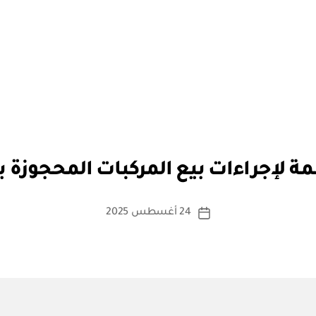
بو
ا
مة لإجراءات بيع المركبات المحجوزة با
س
ط
ة
كاتب
24 أغسطس 2025
تاريخ
a
المقالة
المقالة
d
m
in