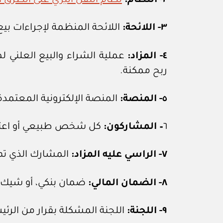
٢- النظام:
نظام النقل البري على الطرق الص
٣- اللائحة:
اللائحة المنظمة لإجراءات بيع
٤- المزاد:
عملية الشراء والبيع العلني ل
ربح ممكنة.
٥- المنصة:
المنصة الإلكترونية المعتمدة 
٦
– المشاركون:
كل شخص طبيعي أو اعتبا
٧- الراسي عليه المزاد:
المشارك الذي تم 
٨- الضمان المالي:
ضمان بنكي، أو شيك م
٩- اللجنة:
اللجنة المشكلة بقرار من الرئي