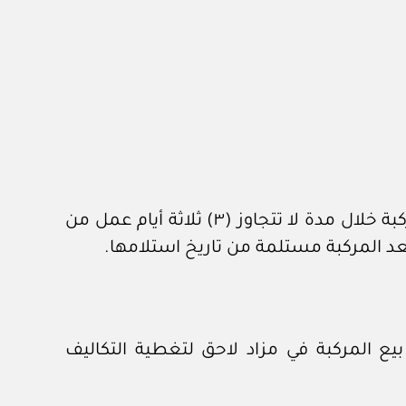
٥- مع مراعاة ما ورد في الفقرة (٤) من هذه المادة، يلتزم من رسا عليه المزاد بسداد كامل قيمة المركبة خلال مدة لا تتجاوز (٣) ثلاثة أيام عمل من
ئة، يجوز إعادة بيع المركبة في مزاد لاحق لتغطية التكاليف