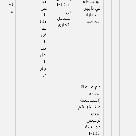
الوساطة
س
النشاط
ئح
في تأجير
مى
في
ة
السيارات
الن
السجل
الخاصة.
شا
التجاري
ط
في
ال
س
جل
الت
جار
ي
مع مراعاة
المادة
(السادسة
عشرة)، يتم
تجديد
ترخيص
ممارسة
نشاط