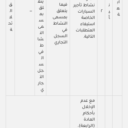
يتع
اب
فيما
ق
ن
نشاط تأجير
لق
ع
٢
يتعلق
—
ال
ي
السيارات
بم
ة
بمسمى
لا
اً
الخاصة
س
النشاط
ئح
استيفاء
مى
في
ة
المتطلبات
الن
السجل
التالية.
شا
التجاري
ط
في
ال
س
جل
الت
جار
ي
مع عدم
الإخلال
بأحكام
المادة
(الرابعة)،