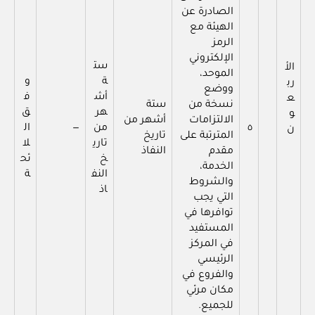
الصادرة عن
الهيئة مع
الرمز
الإلكتروني
ست
الأ
الموحد،
ة
و
رب
ووضع
أش
ف
ع
نسخة من
ستة
هر
ق
و
الالتزامات
أشهر من
٥
من
—
ال
ن
المترتبة على
تاريخ
تاري
لا
مقدم
النفاذ
خ
ئح
الخدمة،
النف
ة
والشروط
اذ
التي يجب
توافرها في
المستفيد
في المركز
الرئيسي
والفروع في
مكان مرئي
للجميع.