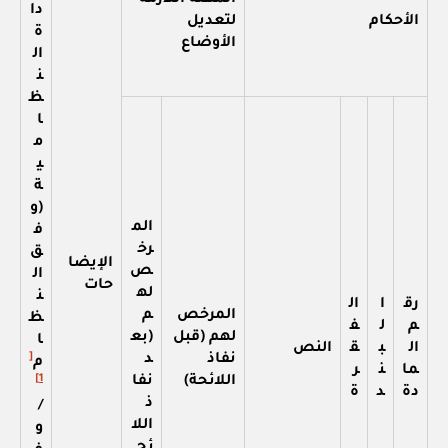
دا
الأحكام
لتعديل
ة
الأوضاع
ال
ن
ظ
ا
م
ي
ة
(و
الم
ف
رخ
ق
الإيضا
ص
ال
حات
له
ن
رق
ا
ال
المرخص
م
ظ
م
ل
ف
لهم (قبل
(بع
ا
ال
ب
ق
النص
[
نفاذ
د
م
ما
ن
ر
1]
اللائحة)
نفا
دة
د
ة
ذ
/
اللا
و
ئح