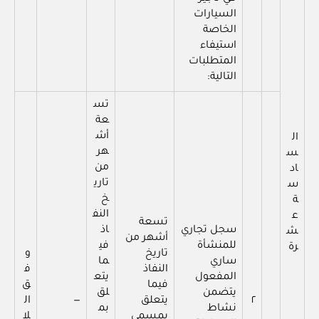
السيارات
الخاصة
استيفاء
المتطلبات
التالية:
تس
عة
أش
ال
هر
س
من
اد
تاري
س
خ
ة
النف
ع
تسعة
سجل تجاري
اذ
ش
أشهر من
للمنشأة
في
رة
تاريخ
و
ساري
ما
النفاذ
ف
المفعول
يتع
فيما
ق
يتضمن
لق
٢
يتعلق
—
ال
نشاط
بم
بمسمى
لا