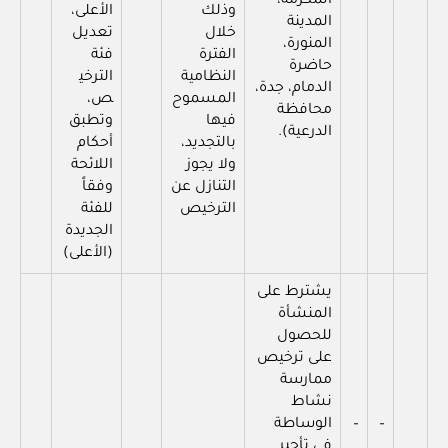
المكرمة،
وذلك
الأعلى،
المدينة
خلال
تعديل
المنورة،
الفترة
فئة
حاضرة
النظامية
الترخي
الدمام، جدة،
المسموح
ص،
محافظة
فيها
وتطبق
الدرعية).
بالتجديد،
أحكام
ولا يجوز
اللائحة
التنازل عن
وفقاً
الترخيص
للفئة
الجديدة
(الأعلى)
يشترط على
المنشأة
للحصول
على ترخيص
ممارسة
نشاط
–
–
الوساطة
في تأجير