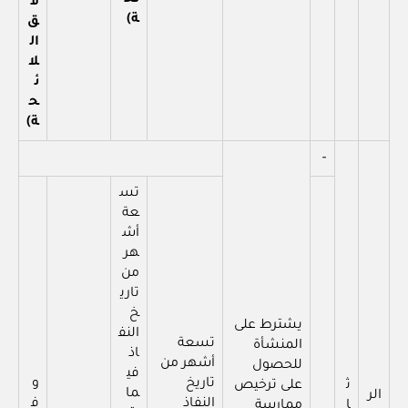
ف
ة)
ق
ال
لا
ئ
ح
ة)
–
تس
عة
أش
هر
من
تاري
خ
يشترط على
النف
تسعة
المنشأة
اذ
أشهر من
للحصول
في
تاريخ
و
ث
على ترخيص
ما
الر
النفاذ
ف
ا
ممارسة