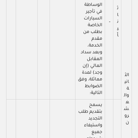
الوساطة
ث
في تأجير
ا
السيارات
ن
–
الخاصة
ي
بطلب من
اً
مقدم
الخدمة،
وبعد سداد
المقابل
المالي (إن
وجد) لمدة
الث
مماثلة، وفق
اني
الضوابط
ة
التالية:
وال
ع
يسمح
ش
بتقديم طلب
رو
التجديد
ن
واستيفاء
جميع