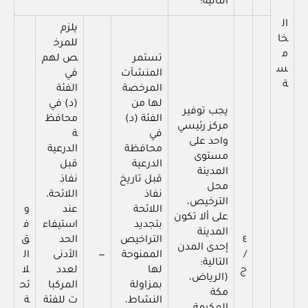
التالية:
ال
يلزم
خا
للمرخ
م
تستمر
ص لهم
س
المنشآت
في
ة
المرخصة
الفئة
لها من
(د) في
يجب توفير
الفئة (د)
محافظ
مركز رئيسي
في
ة
واحد على
محافظة
الدرعية
مستوى
الدرعية
قبل
المدينة
قبل تاريخ
نفاذ
محل
نفاذ
اللائحة،
الترخيص،
اللائحة
عند
و
على ألا تكون
بتجديد
استيفاء
ف
المدينة
٤
التراخيص
الحد
ق
إحدى المدن
/
الممنوحة
—
الأدنى
ال
التالية:
ج
لها
لعدد
لا
(الرياض،
بمزاولة
المركبا
ئح
مكة
النشاط،
ت للفئة
ة