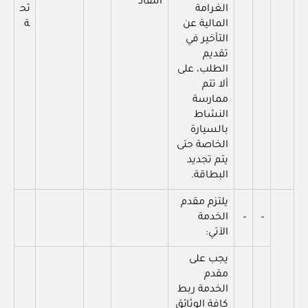
النفاذ
الغرامة
ئح
المالية عن
ة
التأخير في
تقديم
الطلب، على
ألا تتم
ممارسة
النشاط
بالسيارة
الخاصة حتى
يتم تجديد
البطاقة.
يلتزم مقدم
–
–
الخدمة
الآتي:
يجب على
مقدم
الخدمة ربط
كافة الوثائق