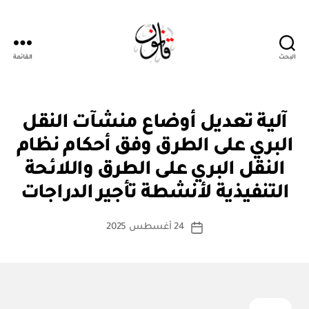
البحث
القائمة
قانون
ن
التصنيفات
آلية تعديل أوضاع منشآت النقل
ظ
ا
البري على الطرق وفق أحكام نظام
م
أو
النقل البري على الطرق واللائحة
بو
لا
ا
ئ
التنفيذية لأنشطة تأجير الدراجات
س
ح
ة
ط
كاتب
24 أغسطس 2025
ة
تاريخ
المقالة
ad
المقالة
m
in