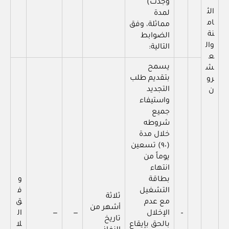
وجدت)
الث
لمدة
ام
مماثلة، وفق
نة
الضوابط
وال
التالية:
ع
يسمح
ش
بتقديم طلب
رو
التجديد
ن
واستيفاء
جميع
شروطه
خلال مدة
(٩٠) تسعين
يوماً من
انتهاء
بطاقة
و
التشغيل
ف
ثلاثة
مع عدم
ق
أشهر من
–
الإخلال
—
—
ال
تاريخ
بالحق بإيقاع
لا