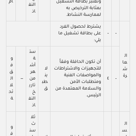
وتعتبر بطاقة التشغيل
ام
النف
بمثابة الترخيص به
اذ
لممارسة النشاط.
يشترط لحصول الفرد
–
–
على بطاقة تشغيل ما
يلي:
ست
ال
ة
و
أن تكون الحافلة وفقاً
عا
أش
ف
للتجهيزات والاشتراطات
لا
ش
هر
ق
والمواصفات الفنية
ين
رة
–
٤
من
—
ال
ومتطلبات الأمن
طب
تاري
لا
والسلامة المعتمدة من
ق
خ
ئح
الرئيس.
النف
ة
اذ
ثلا
ال
ث
و
س
سن
ف