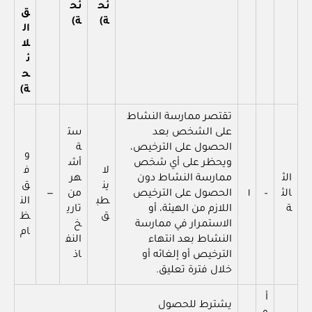
ئح
ئح
ق
ة)
ة)
ال
لا
ئ
ح
ة)
تقتصر ممارسة النشاط
على الشخص بعد
ست
الحصول على الترخيص،
ة
و
ويحظر على أي شخص
أش
لا
ف
الث
ممارسة النشاط دون
هر
ين
ق
الث
–
١
الحصول على الترخيص
من
—
طب
الن
ة
اللازم من الهيئة، أو
تاري
ق
ظ
الاستمرار في ممارسة
خ
ام
النشاط بعد انتهاء
النف
الترخيص أو إلغائه أو
اذ
خلال فترة تعليق.
أ
يشترط للحصول