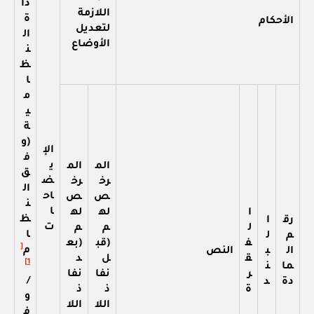
دا
اللازمة
ة
الأحكام
لتعديل
ال
الأوضاع
ن
ظ
ا
م
ي
ة
(و
الإ
ف
ي
الم
الم
ق
ض
رخ
رخ
ال
اح
ص
ص
ن
ا
ا
له
له
ظ
رق
ا
ت
ل
م
م
ا
م
ل
ف
(قب
(بع
[
م
ال
ب
النص
ق
ل
د
1]
ما
ن
ر
نفا
نفا
/
دة
د
ة
ذ
ذ
و
اللا
اللا
ف