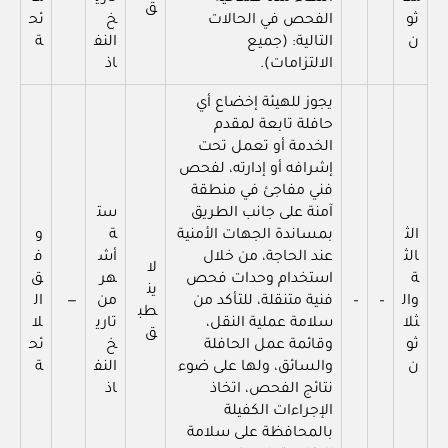
ق
ثو
الفحص في الحالات
خ
ئح
ن
التالية: (جميع
النف
ة
الالتزامات).
اذ
يجوز للهيئة إخضاع أي
حافلة تابعة لمقدم
الخدمة أو تعمل تحت
إشرافه أو إدارته، لفحص
فني مفاجئ في منطقة
آمنة على جانب الطريق
ست
الث
بمساندة الجهات الأمنية
ة
و
الث
عند الحاجة، من خلال
أش
ف
لا
ة
استخدام وحدات فحص
هر
ق
ين
وال
–
–
فنية متنقلة، للتأكد من
من
—
ال
طب
ثلا
سلامة عملية النقل،
تاري
لا
ق
ثو
وقائمة عمل الحافلة
خ
ئح
ن
والسائق، ولها على ضوء
النف
ة
نتائج الفحص، اتخاذ
اذ
الإجراءات الكفيلة
بالمحافظة على سلامة