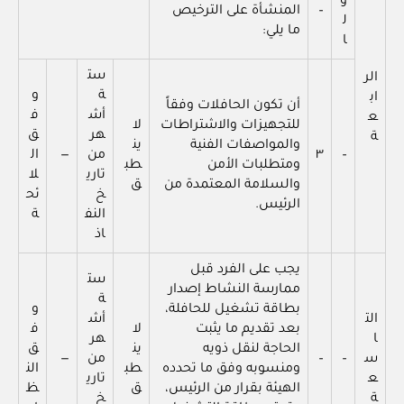
و
–
المنشأة على الترخيص
ل
ما يلي:
ا
ست
الر
ة
و
اب
أن تكون الحافلات وفقاً
أش
ف
ع
للتجهيزات والاشتراطات
لا
هر
ق
ة
والمواصفات الفنية
ين
–
٣
من
—
ال
ومتطلبات الأمن
طب
تاري
لا
والسلامة المعتمدة من
ق
خ
ئح
الرئيس.
النف
ة
اذ
يجب على الفرد قبل
ست
ممارسة النشاط إصدار
ة
بطاقة تشغيل للحافلة،
و
الت
أش
بعد تقديم ما يثبت
لا
ف
ا
هر
الحاجة لنقل ذويه
ين
ق
س
–
–
من
—
ومنسوبه وفق ما تحدده
طب
الن
ع
تاري
الهيئة بقرار من الرئيس،
ق
ظ
ة
خ