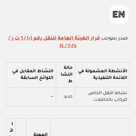
صدر بموجب
قرار الهيئة العامة للنقل رقم (١٠ / ٦ ت ر /
٢٠٢٥ / ٤)
حالة
الأنشطة المشمولة في
النشاط المقابل في
النشا
اللائحة التنفيذية
اللوائح السابقة
ط
نشاط النقل الخاص
جديد
—
للركاب بالحافلات
ا
لأ
المهلة