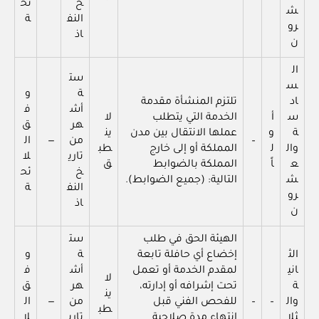
خ
ئح
ش
النف
ة
رو
اذ
ن
ال
ست
س
ة
و
اد
تلتزم المنشأة مقدمة
أش
ف
س
أ
الخدمة التي يتطلب
لا
هر
ق
ة
و
عملها الانتقال بين مدن
ين
–
من
—
ال
وال
ل
المملكة أو إلى خارج
طب
تاري
لا
ع
اً
المملكة بالضوابط
ق
خ
ئح
ش
التالية: (جميع الضوابط).
النف
ة
رو
اذ
ن
الهيئة الحق في طلب
ست
الث
إخضاع أي حافلة تابعة
ة
و
اني
لمقدم الخدمة أو تعمل
أش
ف
لا
ة
تحت إشرافه أو إدارته،
هر
ق
ين
وال
–
–
للفحص الفني قبل
من
—
ال
طب
ثلا
انتهاء مدة صلاحية
تاري
لا