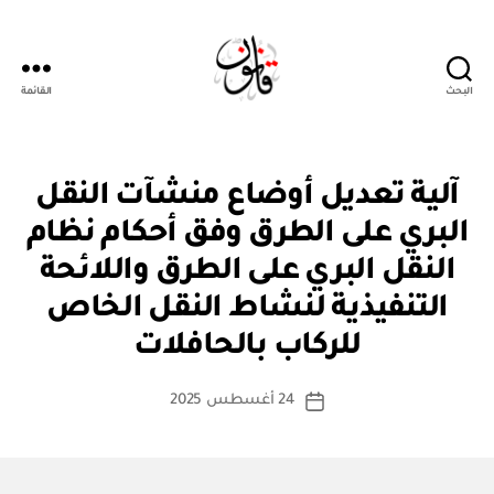
البحث
القائمة
قانون
ن
التصنيفات
آلية تعديل أوضاع منشآت النقل
ظ
ا
البري على الطرق وفق أحكام نظام
م
أو
النقل البري على الطرق واللائحة
لا
ئ
التنفيذية لنشاط النقل الخاص
بو
ح
ا
ة
للركاب بالحافلات
س
ط
كاتب
24 أغسطس 2025
ة
تاريخ
المقالة
ad
المقالة
m
in