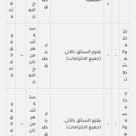
المهنية.
طب
د
خ
لا
ق
النف
ئح
اذ
ة
ست
الث
ة
و
الث
أش
ف
ة
لا
هر
ق
وال
يلتزم السائق بالآتي:
ين
–
–
من
—
ال
ع
(جميع الالتزامات).
طب
تاري
لا
ش
ق
خ
ئح
رو
النف
ة
ن
اذ
ال
ست
خا
ة
و
م
أش
ف
س
لا
هر
ق
ة
يلتزم السائق بالآتي:
ين
–
–
من
—
ال
وال
(جميع الالتزامات).
طب
تاري
لا
ع
ق