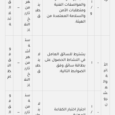
١
هر
ق
والمواصفات الفنية
ين
–
/
من
—
ال
ومتطلبات الأمن
طب
و
تاري
لا
والسلامة المعتمدة من
ق
خ
ئح
الهيئة.
النف
ة
اذ
ست
ة
و
أش
يشترط للسائق العامل
لا
ف
هر
في النشاط الحصول على
ين
ق
–
١
من
—
الث
بطاقة سائق وفق
طب
الن
تاري
اني
الضوابط التالية:
ق
ظ
خ
ة
ام
النف
وال
اذ
ع
ش
سن
و
رو
ة
ف
لا
ن
١
من
ق
اجتياز اختبار الكفاءة
ين
–
/
تاري
—
ال