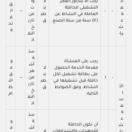
اب
يجب ألا يتجاوز العمر
لا
وا
ق
ع
التشغيلي للحافلة
ين
ت
–
–
—
ال
ة
العاملة في النشاط عن
طب
من
لا
ع
(١٢) سنة من سنة الصنع.
ق
تاري
ئح
ش
خ
ة
رة
النف
اذ
ست
ة
يجب على المنشأة
و
أش
مقدمة الخدمة الحصول
لا
ف
هر
على بطاقة تشغيل لكل
ين
ق
–
١
من
—
حافلة قبل تشغيلها في
طب
الن
تاري
الت
النشاط، وفق الضوابط
ق
ظ
خ
ا
التالية:
ام
النف
س
اذ
ع
ة
ست
ع
ة
و
أن تكون الحافلة
ش
أش
ف
للتجهيزات والاشتراطات
لا
رة