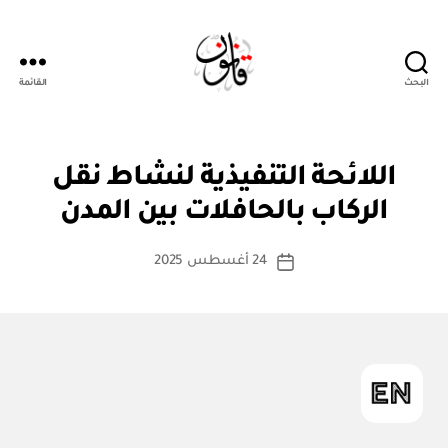
البحث
القائمة
قانون
ن
التصنيفات
اللائحة التنفيذية لنشاط نقل
بو
ظ
ا
ا
الركاب بالحافلات بين المدن
س
م
أو
ط
كاتب
لا
24 أغسطس 2025
ة
تاريخ
ئ
المقالة
ad
المقالة
ح
m
ة
in