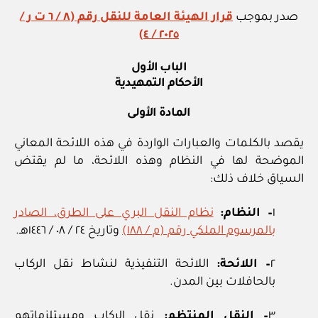
صدر بموجب
قرار الهيئة العامة للنقل رقم (٨ / ٦ ت ر /
٢٠٢٥ / ٤)
الباب الأول
الأحكام التمهيدية
المادة الأولى
يقصد بالكلمات والعبارات الواردة في هذه اللائحة المعاني
الموضحة لها في النظام وهذه اللائحة، ما لم يقتض
السياق خلاف ذلك:
١
– النظام:
نظام النقل البري على الطرق، الصادر
بالمرسوم الملكي رقم (م / ١٨٨)
وتاريخ ٢٤ / ٠٨ / ١٤٤٦هـ.
٢
– اللائحة:
اللائحة التنفيذية لنشاط نقل الركاب
بالحافلات بين المدن.
٣
– النقل المنتظم:
نقل الركاب ومستلزماتهم