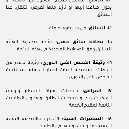
١٣- الراكب:
شخص طبيعي موجود في الحافلة أو
يكون صاعدا إليها أو نازلا منها لغرض التنقل، عدا
السائق.
١٤- السائق:
كل من يقود حافلة.
١٥- بطاقة سائق مهني:
وثيقة تصدرها الهيئة
للسائق وفق الضوابط المحددة في هذه اللائحة.
١٦- وثيقة الفحص الفني الدوري:
وثيقة تصدر من
الجهات المختصة لإثبات اجتياز الحافلة لمتطلبات
الفحص الفني الدوري.
١٧- المرافق:
محطات ومراكز الانتظار وتوقف
المركبات و / أو محطات انطلاق ووصول الحافلات
التابعة لمقدم الخدمة.
١٨- التجهيزات الفنية:
الأجهزة والأنظمة التقنية
المعتمدة الواجب توفرها في الحافلة.