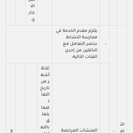
الت
جار
ي
يلتزم مقدم الخدمة في
ممارسة النشاط
–
بحصر التعامل مع
الناقلين من إحدى
الفئات التالية:
ثلاثة
أشه
ر من
تاريخ
النفا
ذ
فيما
يتعل
ق
الث
بالتع
المنشآت المرخصة
و
ام
–