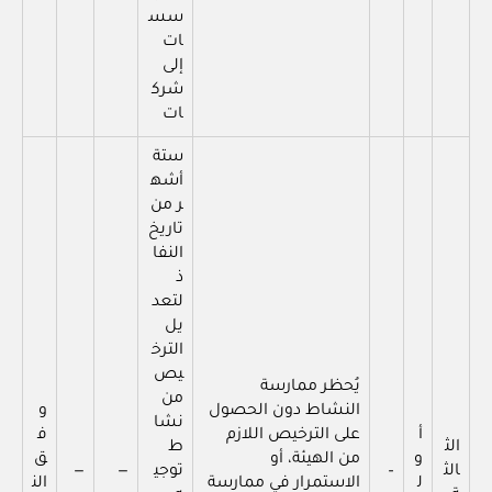
سس
ات
إلى
شرك
ات
ستة
أشه
ر من
تاريخ
النفا
ذ
لتعد
يل
الترخ
يص
يُحظر ممارسة
من
النشاط دون الحصول
و
نشا
أ
على الترخيص اللازم
ف
الث
ط
و
من الهيئة، أو
ق
الث
–
توجي
—
—
ل
الاستمرار في ممارسة
الن