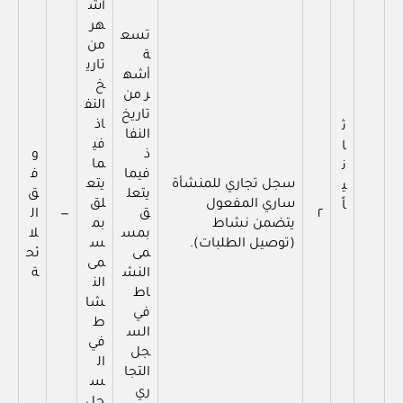
أش
هر
تسع
من
ة
تاري
أشه
خ
ر من
النف
تاريخ
اذ
ث
النفا
في
ا
ذ
و
ما
ن
فيما
ف
سجل تجاري للمنشأة
يتع
ي
يتعل
ق
ساري المفعول
لق
اً
٢
ق
—
ال
يتضمن نشاط
بم
بمس
لا
(توصيل الطلبات).
س
مى
ئح
مى
النش
ة
الن
اط
شا
في
ط
الس
في
جل
ال
التجا
س
ري
جل