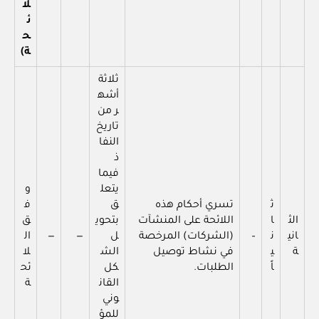
لا
ئ
ح
ة)
ثلاثة
أشه
ر من
تاريخ
النفا
ذ
فيما
يتعل
و
ث
تسري أحكام هذه
ق
ف
الث
ا
اللائحة على المنشآت
بتحوي
ق
اني
ن
–
(الشركات) المرخصة
ل
—
—
ال
ة
ي
في نشاط توصيل
الش
لا
اً
الطلبات.
كل
ئح
القان
ة
وني
للمؤ