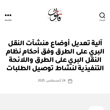
البحث
القائمة
قانون
ن
التصنيفات
آلية تعديل أوضاع منشآت النقل
ظ
ا
البري على الطرق وفق أحكام نظام
م
أو
النقل البري على الطرق واللائحة
بو
لا
ا
ئ
التنفيذية لنشاط توصيل الطلبات
س
ح
ة
ط
كاتب
24 أغسطس 2025
ة
تاريخ
المقالة
ad
المقالة
m
in