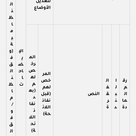
لتعديل
ال
الأوضاع
ن
ظ
ا
م
ي
ة
الإ
(و
الم
ي
ف
رخ
ض
ق
ص
اح
ال
المر
له
ا
ن
رق
ا
ال
خص
م
ت
ظ
م
ل
ف
لهم
(بع
ا
ال
ب
ق
النص
(قبل
د
م
ما
ن
ر
نفاذ
نفا
/
دة
د
ة
اللائ
ذ
و
حة)
اللا
ف
ئح
ق
ة)
ال