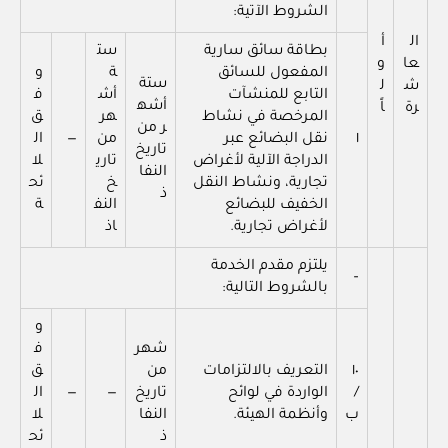
الشروط الآتية:
ال
أ
بطاقة سائق سارية
ست
عا
و
المفعول للسائق
ة
و
ستة
ش
ل
التابع للمنشآت
أش
ف
أشه
رة
اً
المرخصة في نشاط
هر
ق
ر من
١
نقل البضائع عبر
من
—
ال
تاريخ
الدراجة الآلية لأغراض
تاري
لا
النفا
تجارية، ونشاط النقل
خ
ئح
ذ
الخفيف للبضائع
النف
ة
لأغراض تجارية.
اذ
يلتزم مقدم الخدمة
–
بالشروط التالية:
و
شهر
ف
١٠
التعريف بالالتزامات
من
ق
/
الواردة في لوائح
تاريخ
—
—
ال
ب
وأنظمة الهيئة.
النفا
لا
ذ
ئح