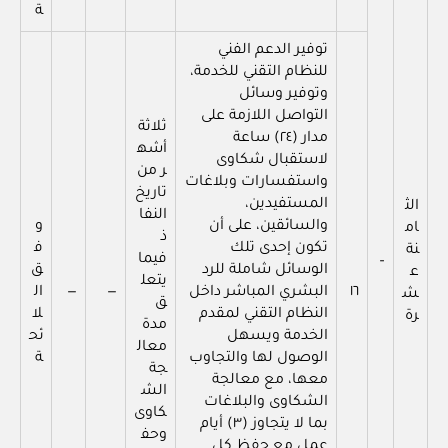
ة
توفير الدعم الفني
للنظام التقني للخدمة،
وتوفير وسائل
التواصل اللازمة على
ثلاثة
مدار (٢٤) ساعة
أشه
لاستقبال شكاوى
ر من
واستفسارات وبلاغات
تاريخ
المستفيدين،
الث
النفا
والسائقين، على أن
و
ام
ذ
تكون إحدى تلك
ف
نة
فيما
–
الوسائل شاملة للرد
ق
ع
يتعل
١٦
البشري المباشر داخل
—
—
ال
ش
ق
النظام التقني لمقدم
لا
رة
مدة
الخدمة ويسهل
ئح
معال
الوصول لها والتجاوب
ة
جة
معها، مع معالجة
الش
الشكاوى والبلاغات
كاوى
بما لا يتجاوز (٣) أيام
وحف
عمل مع حفظ كل