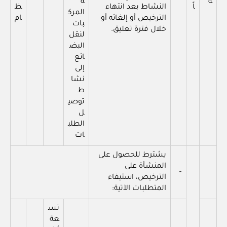
ة
ه
اً
النشاط بعد انتهاء
ظ
المرك
الترخيص أو إلغائه أو
ام
بات
خلال فترة تعليق.
لنقل
البض
ائع
إلى
نشا
ط
توصي
ل
الطلب
ات
يشترط للحصول على
المنشأة على
–
الترخيص، استيفاء
المتطلبات الآتية:
تس
عة