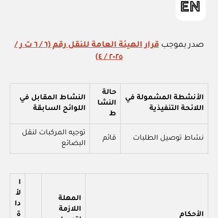
صدر بموجب
قرار
الهيئة العامة للنقل رقم (٦ / ٦ ت ر /
٢٠٢٥ / ٤)
حالة
الأنشطة المشمولة في
النشاط المقابل في
النشا
اللائحة التنفيذية
اللوائح السابقة
ط
توجيه المركبات لنقل
نشاط توصيل الطلبات
قائم
البضائع
ا
لأ
المهلة
دا
اللازمة
الأحكام
ة