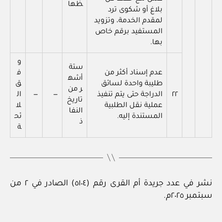
ظها
بلاغ أو شكوى ترد
لمقدم الخدمة، وتزويد
المستفيد برقم خاص
بها.
و
ستة
عدم إسناد أكثر من
ف
أشه
طليبة واحدة لسائق
ق
ر من
٢٢
الدراجة حتى يتم تنفيذ
—
—
ال
تاريخ
عملية نقل الطلبية
لا
النفا
المستندة إليه.
ئح
ذ
ة
نشر في عدد جريدة أم القرى رقم (٥١٠٤) الصادر في ٢ من
سبتمبر ٢٠٢٥م.