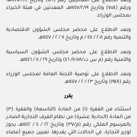
وبعد الاطلاع على المذكرتين رقم (٥٢١) وتاريخ ١٤٤٧/٢/٤هـ،
ورقم (٧٥٤) وتاريخ ١٤٤٧/٢/١٩هـ، المعدتين في هيئة الخبراء
بمجلس الوزراء.
وبعد الاطلاع على محضر مجلس الشؤون الاقتصادية
والتنمية رقم ٢٠٨ / ٤٧ / م وتاريخ ١١ / ٢ / ١٤٤٧هـ.
وبعد الاطلاع على محضر مجلس الشؤون السياسية
والأمنية رقم (م س ت/١١٨-١١/ ٤٦) وتاريخ ٢٩ / ١١ / ١٤٤٦هـ.
وبعد الاطلاع على توصية اللجنة العامة لمجلس الوزراء
رقم (١٩٤٨) وتاريخ ٢٣ / ٢ / ١٤٤٧هـ.
يقرر
استثناء من الفقرة (١) من المادة (التاسعة) والفقرة (٣)
من المادة (الحادية عشرة) من نظام الغرف التجارية الصادر
بالمرسوم الملكي رقم (م/٣٧) وتاريخ ٢٢ / ٤ / ١٤٤٢هـ، يجوز
لوزير التجارة، في الحالات التي يقدرها، تعيين جميع أعضاء