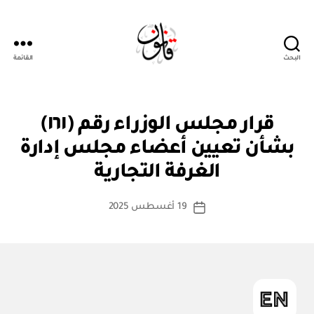
البحث
القائمة
قانون
قر
التصنيفات
قرار مجلس الوزراء رقم (١٦١)
ار
مج
بشأن تعيين أعضاء مجلس إدارة
بو
ل
ا
س
الغرفة التجارية
س
الو
زرا
ط
كاتب
ء
19 أغسطس 2025
ة
تاريخ
المقالة
ad
المقالة
m
in