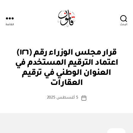
البحث
القائمة
قانون
قر
التصنيفات
قرار مجلس الوزراء رقم (١٢٦)
ار
مج
اعتماد الترقيم المستخدم في
ل
س
العنوان الوطني في ترقيم
بو
الو
ا
زرا
العقارات
س
ء
ط
كاتب
5 أغسطس 2025
ة
تاريخ
المقالة
ad
المقالة
m
in