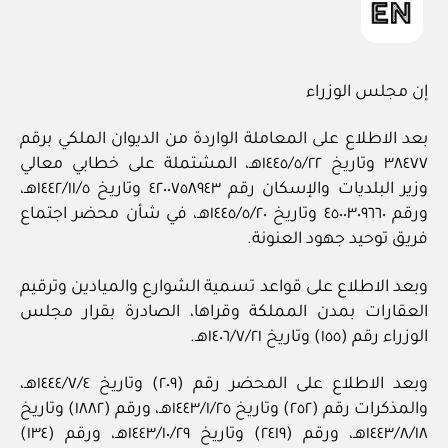
إن مجلس الوزراء
بعد الاطلاع على المعاملة الواردة من الديوان الملكي برقم
٣٨٤٧٧ وتاريخ ١٤٤٥/٥/٢٢هـ، المشتملة على خطابي معالي
وزير البلديات والإسكان رقم ٤٢٠٠٧٥٨٩٤٣ وتاريخ ١٤٤٢/١١/٥هـ،
ورقم ٤٥٠٠٣٠٩٦٦٠ وتاريخ ١٤٤٥/٥/٢٠هـ، في شأن محضر اجتماع
فريق توحيد جهود العنونة.
وبعد الاطلاع على قواعد تسمية الشوارع والميادين وترقيم
العقارات بمدن المملكة وقراها، الصادرة بقرار مجلس
الوزراء رقم (١٥٥) وتاريخ ١٤٠٦/٧/٢١هـ.
وبعد الاطلاع على المحضر رقم (٢٠٩) وتاريخ ١٤٤٤/٧/٤هـ،
والمذكرات رقم (٢٥٢) وتاريخ ١٤٤٣/١/٢٥هـ، ورقم (١٨٨٢) وتاريخ
١٤٤٣/٨/١٨هـ، ورقم (٢٤١٩) وتاريخ ١٤٤٣/١٠/٢٩هـ، ورقم (١٣٤)