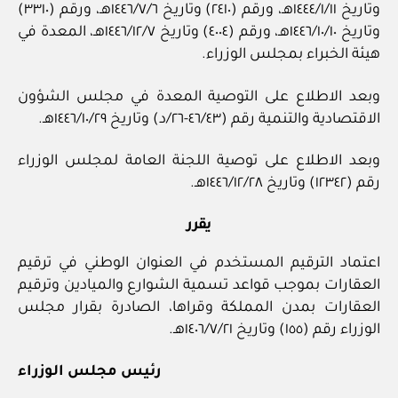
وتاريخ ١٤٤٤/١/١١هـ، ورقم (٢٤١٠) وتاريخ ١٤٤٦/٧/٦هـ، ورقم (٣٣١٠)
وتاريخ ١٤٤٦/١٠/١٠هـ، ورقم (٤٠٠٤) وتاريخ ١٤٤٦/١٢/٧هـ، المعدة في
هيئة الخبراء بمجلس الوزراء.
وبعد الاطلاع على التوصية المعدة في مجلس الشؤون
الاقتصادية والتنمية رقم (٤٦/٤٣-٢٦/د) وتاريخ ١٤٤٦/١٠/٢٩هـ.
وبعد الاطلاع على توصية اللجنة العامة لمجلس الوزراء
رقم (١٢٣٤٢) وتاريخ ١٤٤٦/١٢/٢٨هـ.
يقرر
اعتماد الترقيم المستخدم في العنوان الوطني في ترقيم
العقارات بموجب قواعد تسمية الشوارع والميادين وترقيم
العقارات بمدن المملكة وقراها، الصادرة بقرار مجلس
الوزراء رقم (١٥٥) وتاريخ ١٤٠٦/٧/٢١هـ.
رئيس مجلس الوزراء