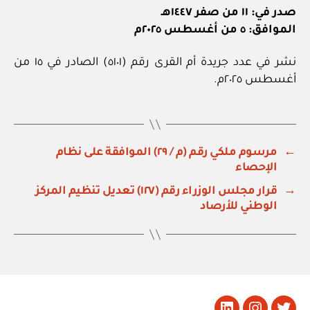
صدر في: ١١ من صفر ١٤٤٧هـ
الموافق: ٥ من أغسطس ٢٠٢٥م
نشر في عدد جريدة أم القرى رقم (٥١٠١) الصادر في ١٥ من
أغسطس ٢٠٢٥م.
←
مرسوم ملكي رقم (م / ٢٩) الموافقة على نظام
الإحصاء
→
قرار مجلس الوزراء رقم (١٢٧) تعديل تنظيم المركز
الوطني للأرصاد