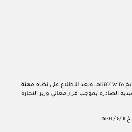
وبناء على أحكام المادة (التاسعة) من تنظيم الهيئة، الصادر بموجب قرار مجلس الوزراء رقم (٤١٦) وتاريخ ٢٥ /٧ /١٤٤٢هـ، وبعد الاطلاع على نظام مهنة
مرسوم الملكي رقم (م/٥٩) وتاريخ ٢٧ /٧ /١٤٤٢هـ، ولائحته التنفيذية الصادرة بموجب قرار معالي وزير التجارة