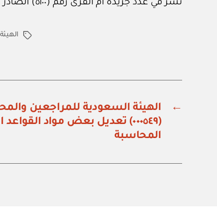
نشر في عدد جريدة أم القرى رقم (٥١٠٠) الصادر في ٨ من أغسطس ٢٠٢٥م.
الهيئة
الوسوم
←
الهيئة السعودية للمراجعين والمحا
(٠٠٠٥٤٩) تعديل بعض مواد القوا
المحاسبة