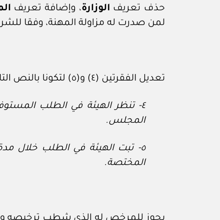
حذف تعريف
الوزارة
، وإضافة تعريف
ال
لمن صدرت له مزاولة المهنة، وفقا للشرو
تعديل الفقرتين (٤) و(٥) لتكونا بالنص التالي:
٤- تنظر الهيئة في الطلب المستوف
المجلس.
٥- تبت الهيئة في الطلب خلال م
المختصة.
يجوز للمرخص له الذي شطب ترخيصه وفقا