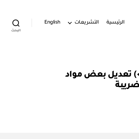
الرئيسية
التشريعات
English
البحث
الهيئة السعودية للمراجعين والمحاسبين: قرار رقم (٠٠٠٥٤٩) تعديل بعض مواد
ضريبة