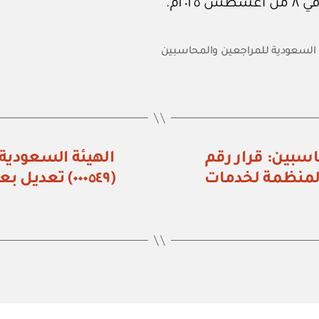
 السعودية للمراجعين والمحاسبين
سبين: قرار رقم
الهيئة السعودية
عد المنظمة لخدمات
(٠٠٠٥٤٩) تع