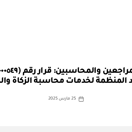
بو
ا
د المنظمة لخدمات محاسبة الزكاة وال
س
ط
ة
كاتب
25 مارس 2025
تاريخ
a
المقالة
المقالة
d
m
in