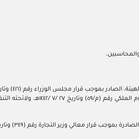
والمحاسبين،
المحاسبة والمراجعة، الصادر بموجب ال
قرار معالي وزير التجارة رقم (٣٤٩) وتاريخ ١١ /٤ /١٤٤٢هـ.