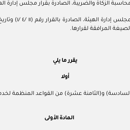
 والضريبة، الصادرة بقرار مجلس إدارة الهيئة رقم (١/٤) وتاريخ ٥ 
صيغة المرافقة لقرارها.
يقرر ما يلي
أولا
و(السادسة) و(الثامنة عشرة) من القواعد المنظمة لخدم
المادة الأولى