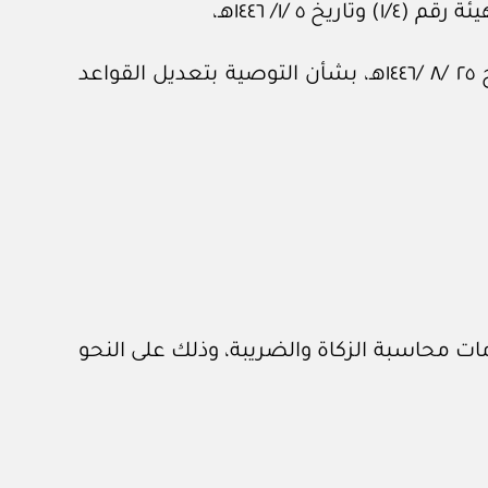
/١/ ١٤٤٦هـ،
وبعد الاطلاع على توصيات اللجنة التنفيذية لمجلس إدارة الهيئة، الصادرة بالقرار رقم (١١ /٤ /١) وتاريخ ٢٥ /٨ /١٤٤٦هـ، بشأن التوصية بتعديل القواعد
ات محاسبة الزكاة والضريبة، وذلك على النحو