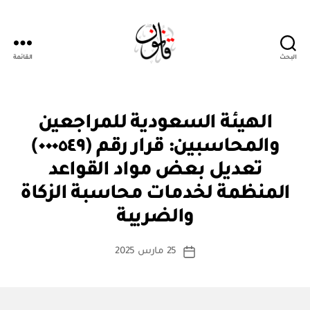
البحث
القائمة
قانون
ق
التصنيفات
الهيئة السعودية للمراجعين
ر
ار
والمحاسبين: قرار رقم (٠٠٠٥٤٩)
و
زا
تعديل بعض مواد القواعد
ر
ي
المنظمة لخدمات محاسبة الزكاة
بو
ا
والضريبة
س
ط
كاتب
25 مارس 2025
ة
تاريخ
المقالة
ad
المقالة
m
in