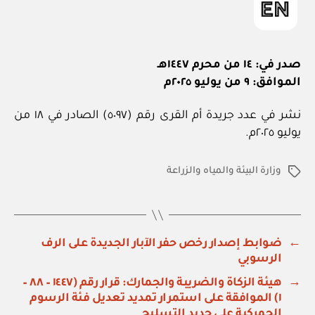
صدر في: ١٤ من محرم ١٤٤٧هـ
الموافق: ٩ من يوليو ٢٠٢٥م
نشر في عدد جريدة أم القرى رقم (٥٠٩٧) الصادر في ١٨ من
يوليو ٢٠٢٥م.
وزارة البيئة والمياه والزراعة
الوسوم
←
ضوابط إصدار رخص حفر الآبار الجديدة على الرف
الرسوبي
→
هيئة الزكاة والضريبة والجمارك: قرار رقم (١٤٤٧ – ٨٨ –
١) الموافقة على استمرار تمديد تعديل فئة الرسوم
الجمركية على حديد التسليح