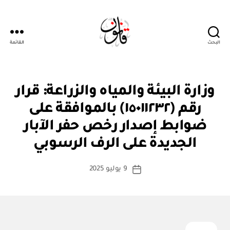
البحث
القائمة
قانون
ق
التصنيفات
وزارة البيئة والمياه والزراعة: قرار
ر
ار
رقم (١٥٠١١٢٣٢) بالموافقة على
و
زا
ضوابط إصدار رخص حفر الآبار
بو
ر
ا
ي
الجديدة على الرف الرسوبي
س
ط
كاتب
9 يوليو 2025
ة
تاريخ
المقالة
ad
المقالة
m
in