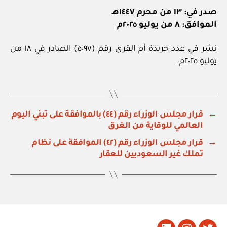
صدر في: ١٣ من محرم ١٤٤٧هـ
الموافق: ٨ من يوليو ٢٠٢٥م
نشر في عدد جريدة أم القرى رقم (٥٠٩٧) الصادر في ١٨ من
يوليو ٢٠٢٥م.
←
قرار مجلس الوزراء رقم (٤٤) بالموافقة على تبني اليوم
العالمي للوقاية من الغرق
→
قرار مجلس الوزراء رقم (٤٢) الموافقة على نظام
تملك غير السعوديين للعقار