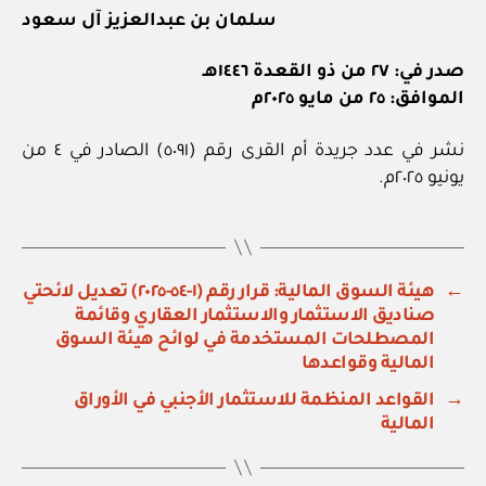
سلمان بن عبدالعزيز آل سعود
صدر في: ٢٧ من ذو القعدة ١٤٤٦هـ
الموافق: ٢٥ من مايو ٢٠٢٥م
نشر في عدد جريدة أم القرى رقم (٥٠٩١) الصادر في ٤ من
يونيو ٢٠٢٥م.
←
هيئة السوق المالية: قرار رقم (١-٥٤-٢٠٢٥) تعديل لائحتي
صناديق الاستثمار والاستثمار العقاري وقائمة
المصطلحات المستخدمة في لوائح هيئة السوق
المالية وقواعدها
→
القواعد المنظمة للاستثمار الأجنبي في الأوراق
المالية