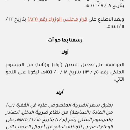
بتاريخ ١٨ / ٨ / ١٤٤٦هـ.
وبعد الاطلاع على
قرار مجلس الوزراء رقم (٨٢٦)
بتاريخ ٢٢ /
١١ / ١٤٤٦هـ.
رسمنا بما هو آت
أولا
الموافقة على تعديل البندين (أولا) و(ثانيا) من المرسوم
الملكي رقم (م / ١٣) بتاريخ ١٨ / ١ / ١٤٤١هـ، ليكونا على النحو
الآتي:
أولا
يطبق سعر الضريبة المنصوص عليه في الفقرة (ب)
من المادة (السابعة) من نظام ضريبة الدخل، الصادر
بالمرسوم الملكي رقم (م / ١) بتاريخ ١٥ / ١ / ١٤٢٥هـ، على
الوعاء الضريبي للمكلف الناتج من أعمال المصب التي