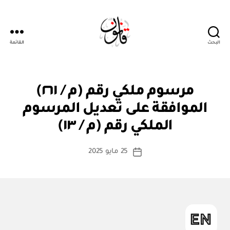
البحث
القائمة
قانون
م
التصنيفات
مرسوم ملكي رقم (م / ٢٦١)
ر
س
الموافقة على تعديل المرسوم
بو
و
ا
م
الملكي رقم (م / ١٣)
س
مل
ك
ط
كاتب
ي
25 مايو 2025
ة
تاريخ
المقالة
ad
المقالة
m
in