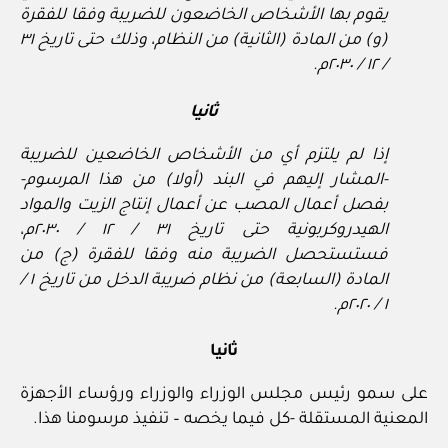
يقوم بها الأشخاص الخاضعون للضريبة وفقا للفقرة
(و) من المادة (الثانية) من النظام، وذلك حتى تاريخ ٣١
/ ١٢ / ٢٠٣٠م.
ثانيا
إذا لم يلتزم أي من الأشخاص الخاضعين للضريبة
-المشار إليهم في البند (أولا) من هذا المرسوم-
بفصل أعمال المصب عن أعمال إنتاج الزيت والمواد
الهيدروكربونية حتى تاريخ ٣١ / ١٢ / ٢٠٣٠م،
فستستحصل الضريبة منه وفقا للفقرة (ج) من
المادة (السابعة) من نظام ضريبة الدخل من تاريخ ١ /
١ / ٢٠٢٠م.
ثانيا
على سمو رئيس مجلس الوزراء والوزراء ورؤساء الأجهزة
المعنية المستقلة -كل فيما يخصه – تنفيذ مرسومنا هذا.