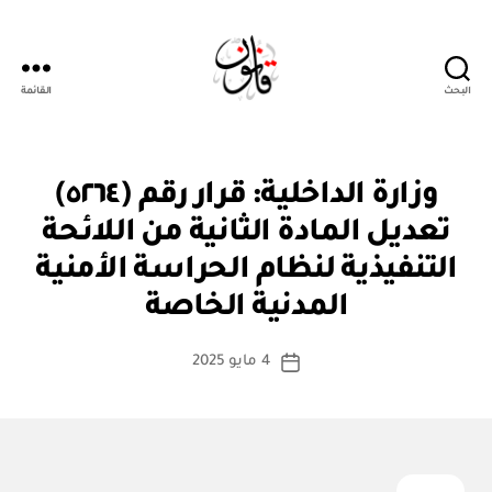
البحث
القائمة
قانون
ق
التصنيفات
وزارة الداخلية: قرار رقم (٥٢٦٤)
ر
ار
تعديل المادة الثانية من اللائحة
و
زا
التنفيذية لنظام الحراسة الأمنية
بو
ر
ا
ي
المدنية الخاصة
س
ط
كاتب
4 مايو 2025
ة
تاريخ
المقالة
ad
المقالة
m
in