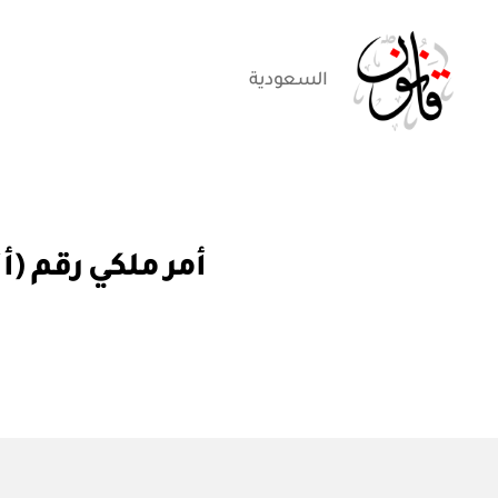
السعودية
قانون
أ
التصنيفات
أمر ملكي رقم (أ / ٤١٧) تعيين رئيس للشؤون الخاصة لسمو ولي 
م
ر
م
ل
ك
ي