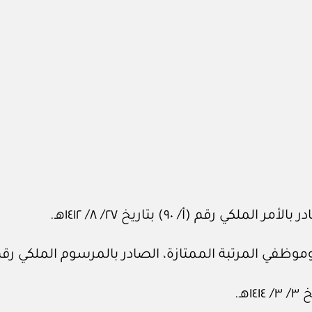
م (أ/ ٩٠) بتاريخ ٢٧/ ٨/ ١٤١٢هـ.
رتبة الممتازة، الصادر بالمرسوم الملكي رقم (م/ ١٠) بتاريخ ١٨/ ٣/ ١