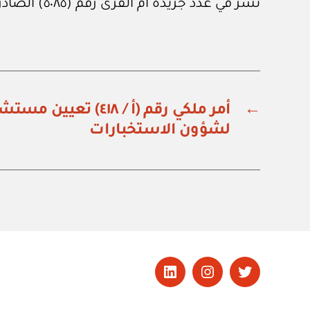
نشر في عدد جريدة أم القرى رقم (٥٠٨٥) الصادر في ٩ من مايو ٢٠٢٥م.
←
أمر ملكي رقم (أ / ٤١٨) 
لشؤون الاستخبارات
تويتر
Instagram
LinkedIn