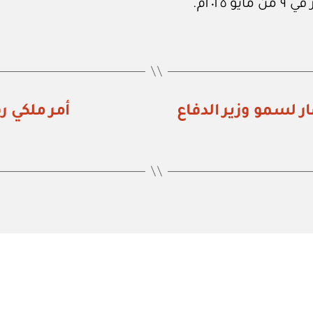
تعيين مستشار لسمو وزير الدفاع
أمر ملكي رقم (أ / ٤١٦) تعيين 