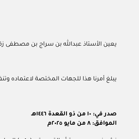
يعين الأستاذ عبدالله بن سراج بن مصطفى زقز
يبلغ أمرنا هذا للجهات المختصة لاعتماده وتنف
صدر في: ١٠ من ذو القعدة ١٤٤٦هـ
الموافق: ٨ من مايو ٢٠٢٥م