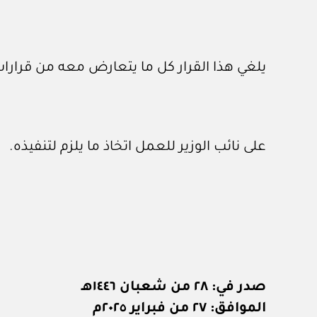
يلغي هذا القرار كل ما يتعارض معه من قرارات
على نائب الوزير للعمل اتخاذ ما يلزم لتنفيذه.
صدر في: ٢٨ من شعبان ١٤٤٦هـ
الموافق: ٢٧ من فبراير ٢٠٢٥م