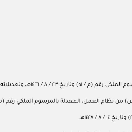
خ ٢٣ / ‏٨‏ / ١٤٢٦هـ، وتعديلاته.
العمل، المعدلة بالمرسوم الملكي رقم (م / ٤٤) وتاريخ ٨ / ‏٢‏ / ١٤٤٦