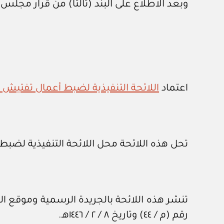
وبعد الاطلاع على البند (ثالثا) من قرار مجلس الوزراء رقم (١١٧) وتاري
اعتماد
اللائحة التنفيذية لضبط أعمال تفتيش
تحل هذه اللائحة محل اللائحة التنفيذية لضبط أعمال تفتيش
تنشر هذه اللائحة بالجريدة الرسمية وموقع ال
رقم (م / ٤٤) وتاريخ ٨ / ‏٢‏ / ١٤٤٦هـ.