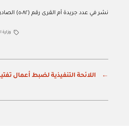
نشر في عدد جريدة أم القرى رقم (٥٠٨٢) الصادر في ١٨ من أبريل ٢٠٢٥م.
وزارة ا
الوسوم
←
اللائحة التنفيذية لضبط أعمال تف