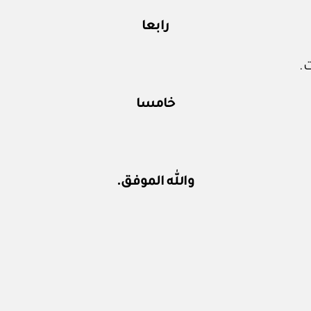
رابعا
.
خامسا
والله الموفق.