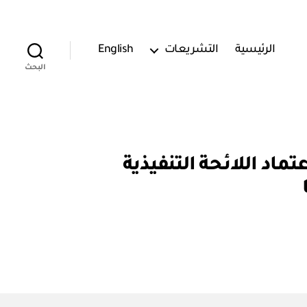
الرئيسية
التشريعات
English
البحث
موارد البشرية والتنمية الاجتماعية: قرار رقم (١٢٠٢٧٩) اعتماد اللائحة التنفيذية