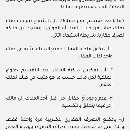
ك‏- لا يعد فرز العقار وفقا لإجراءات الفرز التي تتم من خلال
الجهات المختصة تصرفا عقاريا.
كما لا يعد تقسيم عقار مملوك على الشيوع بموجب صك
تملك صادر من كاتب العدل أو الموثق المعتمد بين ملاكه
تصرفا عقاريا، شريطة استيفاء الآتي:
١‏- أن تكون ملكية العقار لجميع الملاك مثبتة في صك
واحد لذات العقار.
٢‏- أن تعكس ملكية العقار بعد التقسيم حقوق
الملكية لكل مالك حسب ما هو مثبت في صك تملك
العقار.
٣‏- عدم وجود أي مقابل من قبل أحد الملاك إلى مالك
آخر فيما يتعلق بالتقسيم.
ل‏- يخضع التصرف العقاري للضريبة مرة واحدة فقط،
وذلك متى ما تحققت وحدة أطراف التصرف ووحدة العقار