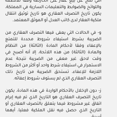
التي تنتج عن بيع عقار على الخارطة وفقا للأنظمة
واللوائح والضوابط والتعليمات السارية في المملكة،
يكون تاريخ التصرف العقاري هو تاريخ توثيق انتقال
ملكية العقار لدى كاتب العدل أو الموثق المعتمد.
و‏- في الحالات التي يعفى فيها التصرف العقاري من
الضريبة بشرط استيفاء شروط محددة للتمتع
بالإعفاء وفقا لأحكام المادة (الثالثة) من النظام
والمادة (الثالثة) من هذه اللائحة، إلا أنه أصبح في
وقت لاحق غير معفى من الضريبة نتيجة عدم
الاستمرار في استيفاء شرط واحد أو أكثر من الشروط
اللازمة للإعفاء، تستحق الضريبة من تاريخ ذلك
التصرف العقاري الذي لم يستوف شروط إعفائه.
ز‏- دون الإخلال بالأحكام الواردة في هذه المادة، يكون
تاريخ التصرف العقاري هو التاريخ الذي تم فيه إبرام
اتفاق غير مشروط فيما يتعلق بالتصرف العقاري أو
التاريخ الذي حصل فيه نقل الملكية فعليا، أيهما