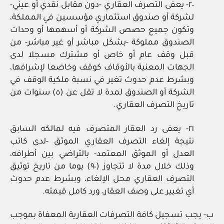
٢٠‏- يعفى التصرف العقاري ‏-دون مقابل نقدي أو عيني‏-
لشركة أو صندوق استثماري مؤسسين في المملكة،
وتكون جميع حصص الشركة أو أسهمها أو وحدات
الصندوق مملوكة ‏-بشكل مباشر أو غير مباشر‏- من
قبل وقف عام أو خاص أو مشترك مسجلا لدى
الجهات المعنية بالأوقاف كوقف وخاضعا لإشرافها،
وبشرط عدم حدوث تغير في نسبة ملكية الوقف في
الشركة أو الصندوق لمدة لا تقل عن (٥) سنوات من
تاريخ التصرف العقاري.
٢١‏- يعفى رد العقار المتصرف فيه لمالكه السابق
نتيجة إلغاء التصرف العقاري الموثق ‏-لدى كاتب
العدل أو الموثق المعتمد‏- بالتراضي بين أطرافه،
وذلك خلال مدة لا تتجاوز (٩٠) يوما من تاريخ توثيق
التصرف العقاري محل الإلغاء، وبشرط عدم حدوث
أي تغيير على وصف العقار، ورد كامل قيمته.
ب‏- يجب تسجيل كافة التصرفات العقارية المعفاة بموجب