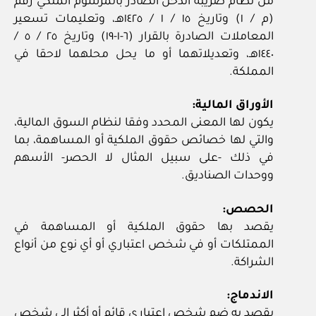
من نظام ضريبة الدخل الصادر بالمرسوم الملكي رقم
(م / ١) وتاريخ ١٥ / ‏١‏ / ١٤٢٥هـ، وتعليمات تسعير
المعاملات الصادرة بالقرار (٦‏-١‏-١٩) وتاريخ ٢٥ / ‏٥‏ /
١٤٤٠هـ، وتعديلاتهما أو ما يحل محلهما لاحقا في
المملكة.
الأوراق المالية:
يكون لها المعنى المحدد وفقا لنظام السوق المالية،
والتي لها خصائص حقوق الملكية أو المساهمة، بما
في ذلك ‏-على سبيل المثال لا الحصر‏- الأسهم
ووحدات الصناديق.
الحصص:
يقصد بها حقوق الملكية أو المساهمة في
الممتلكات أو في شخص اعتباري أو أي نوع من أنواع
الشراكة.
الاندماج:
يقصد به ضم شخص اعتباري قائم أو أكثر إلى شخص