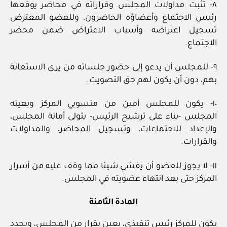
٨‏- تثبت مداولات المجلس وقراراته في محاضر يوقعها
رئيس الاجتماع وأعضاؤه الحاضرون، وللعضو المعترض
تسجيل اعتراضه وأسباب الاعتراض ضمن محضر
الاجتماع.
٩‏- للمجلس أن يدعو إلى حضور جلساته من يرى الاستعانة
بهم، دون أن يكون لهم حق التصويت.
١٠‏- يكون للمجلس أمين من منسوبي المركز ويعينه
المجلس ‏-بناء على ترشيح الرئيس‏- يتولى أمانة المجلس،
والإعداد للاجتماعات، وتسجيل المحاضر، والمداولات
والقرارات.
١١‏- لا يجوز للعضو أن يفشي شيئا مما وقف عليه من أسرار
المركز حتى بعد انتهاء عضويته في المجلس.
المادة الثامنة
يكون للمركز رئيس تنفيذي، يعين بقرار من المجلس، ويحدد