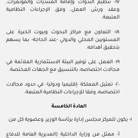
١٧‏- تنظيم الندوات وإقامة المنتديات والمؤتمرات،
وعقد ورش العمل، وفق الإجراءات النظامية
المتبعة.
١٨‏- التعاون مع مراكز البحوث وبيوت الخبرة على
المستويين المحلي والدولي ‏-عند الحاجة‏- بما يسهم
بتحقيق أهدافه.
١٩‏- العمل على توفير البيئة الاستثمارية الملائمة في
مجالات اختصاصه، بالتنسيق مع الجهات المختصة.
٢٠‏- تمثيل المملكة ‏-إقليميا ودوليا‏- في حدود مجالات
اختصاصه، وفقا للإجراءات النظامية المتبعة.
المادة الخامسة
١‏- يكون للمركز مجلس إدارة برئاسة الوزير، وعضوية كل من:
أ‏- ممثل من وزارة الداخلية (المديرية العامة للدفاع