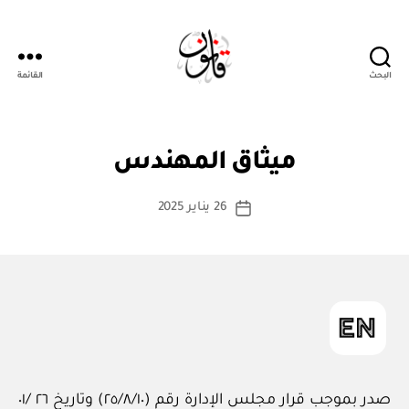
البحث
القائمة
قانون
بو
ا
ن
التصنيفات
ميثاق المهندس
س
ظ
ا
ط
كاتب
م
26 يناير 2025
ة
تاريخ
أو
المقالة
ad
المقالة
لا
m
ئ
ح
in
ة
صدر بموجب قرار مجلس الإدارة رقم (١٠/‏٨‏/٢٥) وتاريخ ٢٦ /٠١