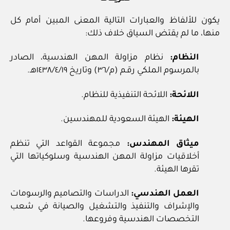
يكون للألفاظ والعبارات التالية المعنى المبين أمام كل
منها، ما لم يقتض السياق خلاف ذلك:
النظام:
نظام مزاولة المهن الهندسية، الصادر
بالمرسوم الملكي رقـم (م/٣٦) وتاريخ ١٩/‏٤‏/١٤٣٨هـ.
اللائحة:
اللائحة التنفيذية للنظام.
الهيئة:
الهيئة السعودية للمهندسين.
ميثاق المهندس:
مجموعة القواعد التي تنظم
أخلاقيات مزاولة المهن الهندسية وسلوكياتها التي
تقرها الهيئة.
العمل الهندسي:
الدراسات والتصاميم والرسومات
والإشراف والتنفيذ والتشغيل والصيانة في شعب
التخصصات الهندسية وفروعها.