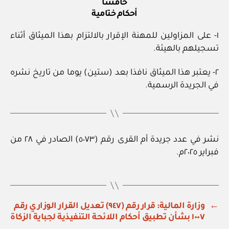
خامسا
أحكام ختامية
١‏- على المزاولين للمهنة الإقرار بالالتزام بهذا الميثاق أثناء
تسجيلهم بالهيئة.
٢‏- يعتبر هذا الميثاق نافذا بعد (ستين) يوما من تاريخ نشره
في الجريدة الرسمية.
نشر في عدد جريدة أم القرى رقم (٥٠٧٣) الصادر في ٢٨ من
فبراير ٢٠٢٥م.
←
وزارة المالية: قرار رقم (٩٤٧) تعديل القرار الوزاري رقم
١٠٠٧ بشأن تطبيق أحكام اللائحة التنفيذية لجباية الزكاة