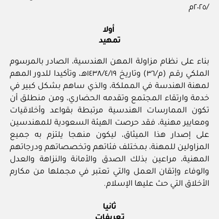
/٢٠٢٥م
أولا
تمهيد
بناء على نظام مزاولة المهن الهندسية، الصادر بالمرسوم
الملكي رقـم (م/٣٦) وتاريخ ١٩/‏٤‏/١٤٣٨هـ، وتأكيدا للدور المهم
لمهنة الهندسة في المملكة، والذي ساهم بشكل كبير في
خدمة وارتقاء المجتمع وتقدمه الحضاري، ومن منطلق أن
تكون الممارسات الهندسية مرتبطة بقواعد وأخلاقيات
ومعايير مهنية، فقد حرصت الهيئة السعودية للمهندسين
على إصدار هذا الميثاق، ليكون منهجا يلتزم به جميع
المزاولين للمهنة، بمختلف فئاتهم وتخصصاتهم ودرجاتهم
المهنية، مراعين بذلك الصدق والأمانة والنزاهة والعدل
والوفاء وإتقان العمل والتي تعتبر في مجملها من مكارم
الأخلاق التي حث عليها الإسلام.
ثانيا
تعريفات