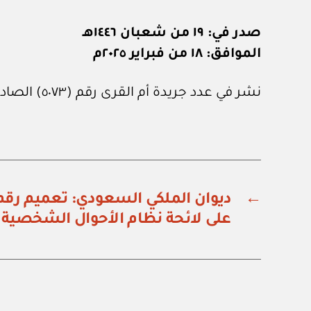
صدر في: ١٩ من شعبان ١٤٤٦هـ
الموافق: ١٨ من فبراير ٢٠٢٥م
نشر في عدد جريدة أم القرى رقم (٥٠٧٣) الصادر في ٢٨ من فبراير ٢٠٢٥م.
←
على لائحة نظام الأحوال الشخصية