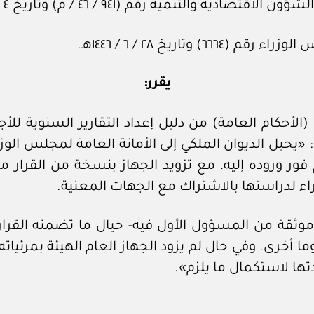
ة رقم (٩٤١ / ‏٤٦‏ / م) وتاريخ ٤ / ‏٦‏ / ١٤٤٦هـ.
ريخ ٢٨ / ‏٦‏ / ١٤٤٦هـ.
يقرر:
لفقرة الفرعية (ج) من الفقرة (٢) من (الأحكام العامة) من دليل إعداد التق
١٤٤هـ، لتكون بالنص الآتي: «يحيل الديوان الملكي إلى الأمانة العا
فور وروده إليه، مع تزويد الجهاز بنسخة من القرار 
راء لدراستها بالاشتراك مع الجهات المعنية.
از به. وللهيئة تمديدها بما لا يتجاوز (١٥) يوما أخرى. وفي حال لم يزود الجها
دتها لاستكمال ما يلزم».