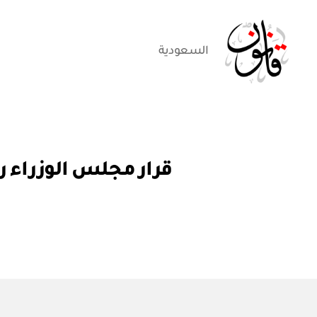
السعودية
قانون
قر
التصنيفات
قرار مجلس الوزراء رقم (٦١٦) تعديل دليل إعداد التقارير السنوية ل
ار
مج
ل
س
الو
زرا
ء