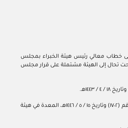
لديوان الملكي برقم ١٧٤٢١ وتاريخ ١٠ / ‏٣‏ / ١٤٤٦هـ، المشتملة على خطاب معالي رئيس هيئة الخبراء بمجلس
هات الحكومية أصبحت تحال إلى الهيئة مشتملة على قرار مجلس
وبعد الاطلاع على المحضرين رقم (٤٨) وتاريخ ٢ / ‏٣‏ / ١٤٤٦هـ، ورقم (٧٢) وتاريخ ١٢ / ‏٤‏ / ١٤٤٦هـ، والمذكرة رقم (١٧٠٢) وتاريخ ١٥ / ‏٥‏ / ١٤٤٦هـ، المعدة في هيئة