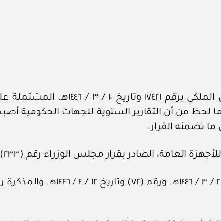
بعد الاطلاع على المعاملة الواردة من ا
 وتاريخ ٢ / ‏٣‏ / ١٤٤٦هـ، في شأن ما لحظ من أن التقارير السنوية للج
ما تضمنه القرار.
، الصادر بقرار مجلس الوزراء رقم (٢٣٣) وتاريخ ١٨ / ‏٤‏ / ١٤٤٣هـ.