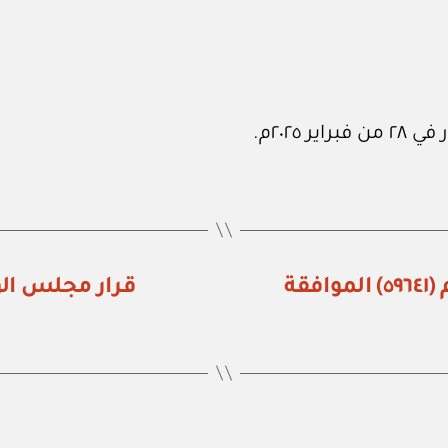
ديوان الملكي السعودي: تعميم رقم (٥٩٦٤١) الموافقة